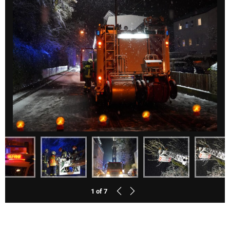
1
of
7