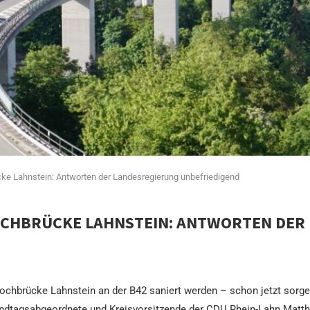
ke Lahnstein: Antworten der Landesregierung unbefriedigend
OCHBRÜCKE LAHNSTEIN: ANTWORTEN DER
 Hochbrücke Lahnstein an der B42 saniert werden – schon jetzt sorge
andtagsabgeordnete und Kreisvorsitzende der CDU Rhein-Lahn Matth