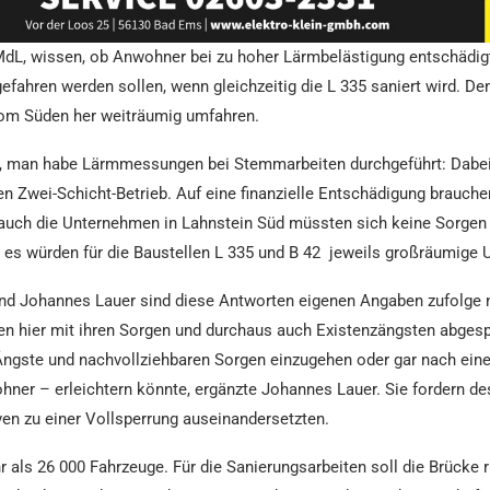
dL, wissen, ob Anwohner bei zu hoher Lärmbelästigung entschädig
ahren werden sollen, wenn gleichzeitig die L 335 saniert wird. Denn
vom Süden her weiträumig umfahren.
n, man habe Lärmmessungen bei Stemmarbeiten durchgeführt: Dabei 
en Zwei-Schicht-Betrieb. Auf eine finanzielle Entschädigung brauch
d auch die Unternehmen in Lahnstein Süd müssten sich keine Sorgen 
n es würden für die Baustellen L 335 und B 42 jeweils großräumige 
 Johannes Lauer sind diese Antworten eigenen Angaben zufolge nic
 hier mit ihren Sorgen und durchaus auch Existenzängsten abgespe
Ängste und nachvollziehbaren Sorgen einzugehen oder gar nach einer
ner – erleichtern könnte, ergänzte Johannes Lauer. Sie fordern de
en zu einer Vollsperrung auseinandersetzten.
 als 26 000 Fahrzeuge. Für die Sanierungsarbeiten soll die Brücke 