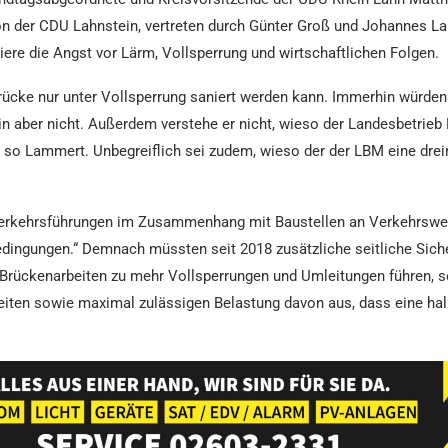
s von der CDU Lahnstein, vertreten durch Günter Groß und Johannes L
iere die Angst vor Lärm, Vollsperrung und wirtschaftlichen Folgen.
cke nur unter Vollsperrung saniert werden kann. Immerhin würden 
n aber nicht. Außerdem verstehe er nicht, wieso der Landesbetrieb 
, so Lammert. Unbegreiflich sei zudem, wieso der der LBM eine dr
 Verkehrsführungen im Zusammenhang mit Baustellen an Verkehrsweg
dingungen.“ Demnach müssten seit 2018 zusätzliche seitliche Sich
 Brückenarbeiten zu mehr Vollsperrungen und Umleitungen führen, s
eiten sowie maximal zulässigen Belastung davon aus, dass eine halb