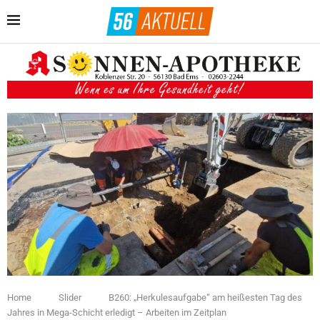
Home
Slider
B260: „Herkulesaufgabe“ am heißesten Tag des
Jahres in Mega-Schicht erledigt – Arbeiten im Zeitplan