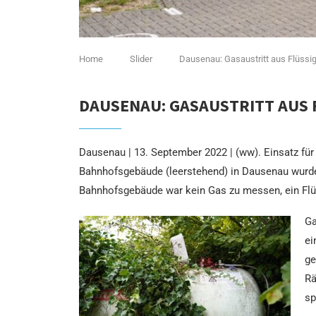
Home
Slider
Dausenau: Gasaustritt aus Flüssi
DAUSENAU: GASAUSTRITT AUS 
Dausenau | 13. September 2022 | (ww). Einsatz fü
Bahnhofsgebäude (leerstehend) in Dausenau wurde 
Bahnhofsgebäude war kein Gas zu messen, ein Flü
Ga
ei
ge
Rä
sp