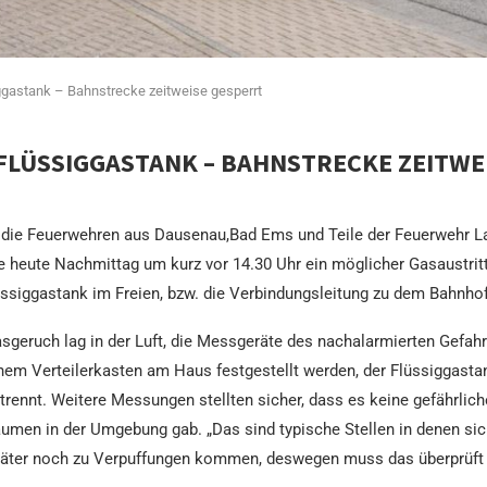
ggastank – Bahnstrecke zeitweise gesperrt
FLÜSSIGGASTANK – BAHNSTRECKE ZEITWE
r die Feuerwehren aus Dausenau,Bad Ems und Teile der Feuerwehr L
heute Nachmittag um kurz vor 14.30 Uhr ein möglicher Gasaustritt 
ssiggastank im Freien, bzw. die Verbindungsleitung zu dem Bahnho
sgeruch lag in
der Luft, die Messgeräte des nachalarmierten Gefah
nem Verteilerkasten am Haus festgestellt werden, der Flüssiggast
trennt. Weitere Messungen stellten sicher, dass es keine gefährli
umen in der Umgebung gab. „Das sind typische Stellen in denen s
äter noch zu Verpuffungen kommen, deswegen muss das überprüft w