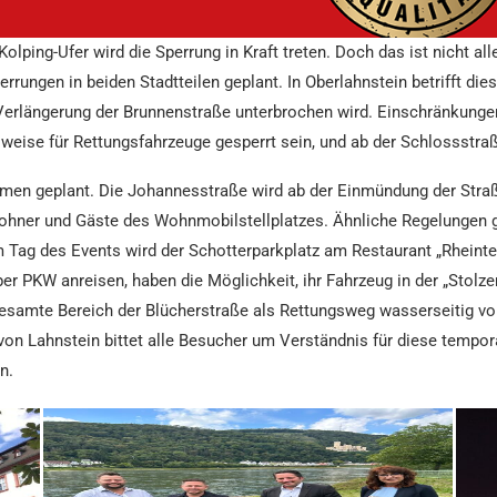
lping-Ufer wird die Sperrung in Kraft treten. Doch das ist nicht al
rrungen in beiden Stadtteilen geplant.
In Oberlahnstein betrifft di
 Verlängerung der Brunnenstraße unterbrochen wird. Einschränkungen
weise für Rettungsfahrzeuge gesperrt sein, und ab der Schlossstraß
men geplant. Die Johannesstraße wird ab der Einmündung der Straß
ohner und Gäste des Wohnmobilstellplatzes. Ähnliche Regelungen gib
 Tag des Events wird der Schotterparkplatz am Restaurant „Rheinte
per PKW anreisen, haben die Möglichkeit, ihr Fahrzeug in der „Stolz
 gesamte Bereich der Blücherstraße als Rettungsweg wasserseitig vo
von Lahnstein bittet alle Besucher um Verständnis für diese temp
n.