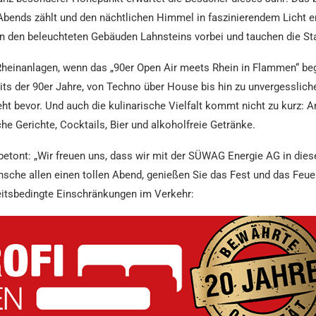
Abends zählt und den nächtlichen Himmel in faszinierendem Licht ers
n den beleuchteten Gebäuden Lahnsteins vorbei und tauchen die Sta
Rheinanlagen, wenn das „90er Open Air meets Rhein in Flammen“ beg
its der 90er Jahre, von Techno über House bis hin zu unvergesslich
t bevor. Und auch die kulinarische Vielfalt kommt nicht zu kurz: A
che Gerichte, Cocktails, Bier und alkoholfreie Getränke.
 betont: „Wir freuen uns, dass wir mit der SÜWAG Energie AG in die
nsche allen einen tollen Abend, genießen Sie das Fest und das Feue
heitsbedingte Einschränkungen im Verkehr: