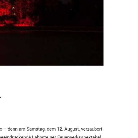
L
de – denn am Samstag, dem 12. August, verzaubert
 beeindruckende Lahnsteiner Feuerwerksspektakel,