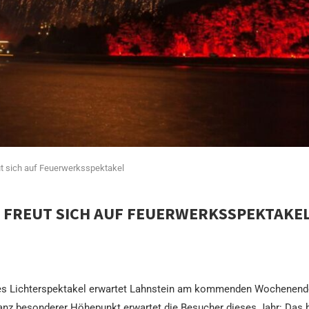
ut sich auf Feuerwerksspektakel
N FREUT SICH AUF FEUERWERKSSPEKTAKE
aftes Lichterspektakel erwartet Lahnstein am kommenden Wochenen
 ganz besonderer Höhepunkt erwartet die Besucher dieses Jahr: Das