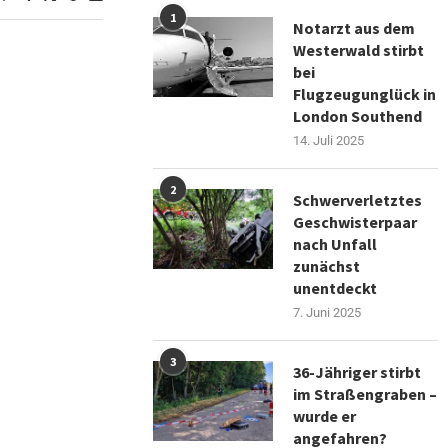
1
Notarzt aus dem
Westerwald stirbt
bei
Flugzeugunglück in
London Southend
14. Juli 2025
2
Schwerverletztes
Geschwisterpaar
nach Unfall
zunächst
unentdeckt
7. Juni 2025
3
36-Jähriger stirbt
im Straßengraben –
wurde er
angefahren?