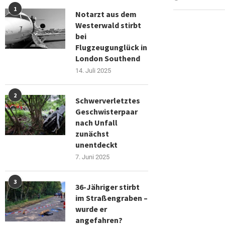
1
Notarzt aus dem
Westerwald stirbt
bei
Flugzeugunglück in
London Southend
14. Juli 2025
2
Schwerverletztes
Geschwisterpaar
nach Unfall
zunächst
unentdeckt
7. Juni 2025
3
36-Jähriger stirbt
im Straßengraben –
wurde er
angefahren?