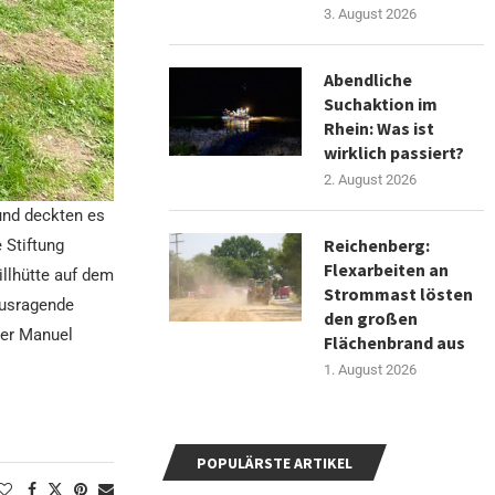
3. August 2026
Abendliche
Suchaktion im
Rhein: Was ist
wirklich passiert?
2. August 2026
und deckten es
Reichenberg:
 Stiftung
Flexarbeiten an
illhütte auf dem
Strommast lösten
ausragende
den großen
ter Manuel
Flächenbrand aus
1. August 2026
POPULÄRSTE ARTIKEL