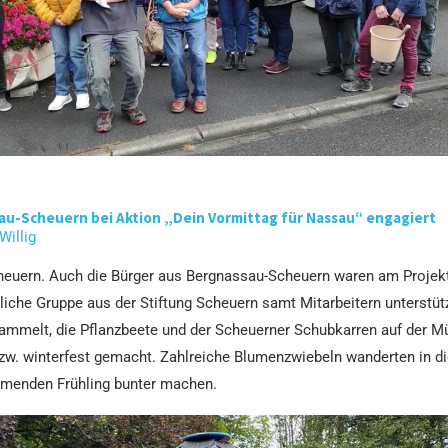
au-Scheuern bei Aktion „Dein Vormittag für Nassau“ engagiert
 Willig
euern. Auch die Bürger aus Bergnassau-Scheuern waren am Projek
ttliche Gruppe aus der Stiftung Scheuern samt Mitarbeitern unterstütz
ammelt, die Pflanzbeete und der Scheuerner Schubkarren auf der 
zw. winterfest gemacht. Zahlreiche Blumenzwiebeln wanderten in di
menden Frühling bunter machen.