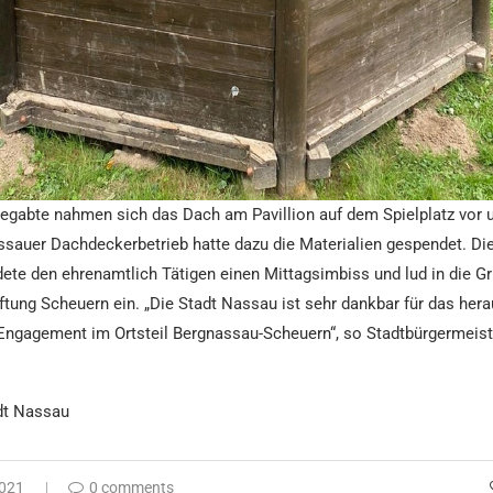
egabte nahmen sich das Dach am Pavillion auf dem Spielplatz vor 
ssauer Dachdeckerbetrieb hatte dazu die Materialien gespendet. Die
te den ehrenamtlich Tätigen einen Mittagsimbiss und lud in die Gr
tung Scheuern ein. „Die Stadt Nassau ist sehr dankbar für das her
Engagement im Ortsteil Bergnassau-Scheuern“, so Stadtbürgermeis
dt Nassau
2021
0 comments