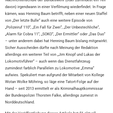
Nachrichtenschule der Bundeswehr (oder zumindest ein Teil
davon) irgendwann in einer Verfilmung wiederfindet. In Frage
kämen, was Henning Baum betrifft, neben einer neuen Staffel
von „Der letzte Bulle“ auch eine weitere Episode von
„Polizeiruf 110“, „Ein Fall für Zwei“, „Der Unbestechliche“,
„Alarm für Cobra 11“, „SOKO“, „Der Ermittler“ oder „Das Duo“
– unter anderem dabei hat Henning Baum bislang mitgewirkt.
Sicher Ausscheiden dürfte nach Meinung der Redaktion
allerdings ein weiterer Teil von „Jim Knopf und Lukas der
Lokomotivführer“ – auch wenn das Dienstfahrzeug
zumindest farblich Parallelen zu Lokomotive „Emma“
aufwies. Spekuliert man aufgrund der Mitarbeit von Kollege
Wotan Wolke Möhring, so läge eine Tatort-Folge auf der
Hand – seit 2013 ermittelt er als Kriminalhauptkommissar
der Bundespolizei Thorsten Falke, allerdings zumeist in
Norddeutschland.