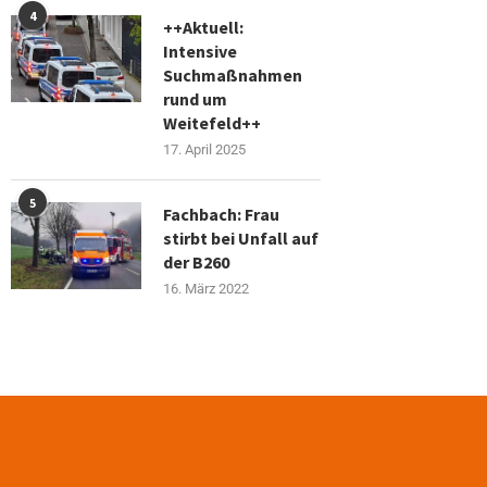
4
++Aktuell:
Intensive
Suchmaßnahmen
rund um
Weitefeld++
17. April 2025
5
Fachbach: Frau
stirbt bei Unfall auf
der B260
16. März 2022