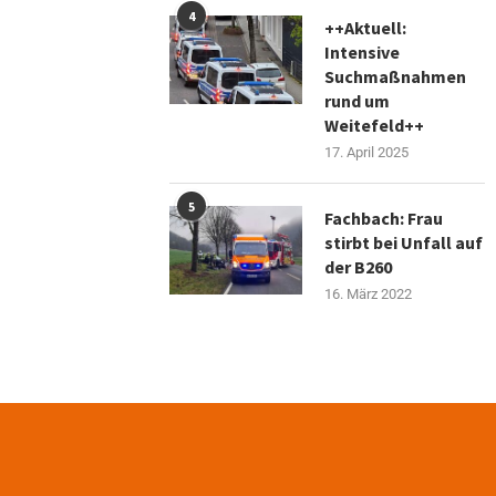
4
++Aktuell:
Intensive
Suchmaßnahmen
rund um
Weitefeld++
17. April 2025
5
Fachbach: Frau
stirbt bei Unfall auf
der B260
16. März 2022