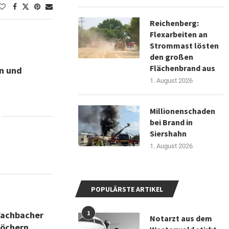
Reichenberg:
Flexarbeiten an
Strommast lösten
den großen
Flächenbrand aus
n und
1. August 2026
Millionenschaden
bei Brand in
Siershahn
1. August 2026
POPULÄRSTE ARTIKEL
1
Fachbacher
Notarzt aus dem
löchern