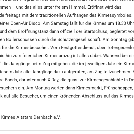
mmen – und das alles unter freiem Himmel. Eröffnet wird das
e freitags mit dem traditionellen Aufhängen des Kirmessymboles. 
einer Open-Air Disco. Am Samstag fällt für die Kirmes um 18.30 Uh
nd dem Eröffnungstanz dann offiziell der Startschuss, begleitet v
en Böllerschüssen durch die Schützengesellschaft. Am Sonntag gib
für die Kirmesbesucher: Vom Festgottesdienst, über Totengedenke
is hin zum feierlichen Kirmesumzug ist alles dabei. Während bei e
“ die Jahrgänge beim Zug mitgehen, die im jeweiligen Jahr ein Kir
 diesem Jahr alle Jahrgänge dazu aufgerufen, am Zug teilzunehmen.
he Bands, darunter auch X-Ray, die quasi zur Kirmesgeschichte in D
esuchern ein. Am Montag warten dann Kirmesmarkt, Frühschoppen,
k auf alle Besucher, um einen krönenden Abschluss auf das Kirm
: Kirmes Altstars Dernbach e.V.