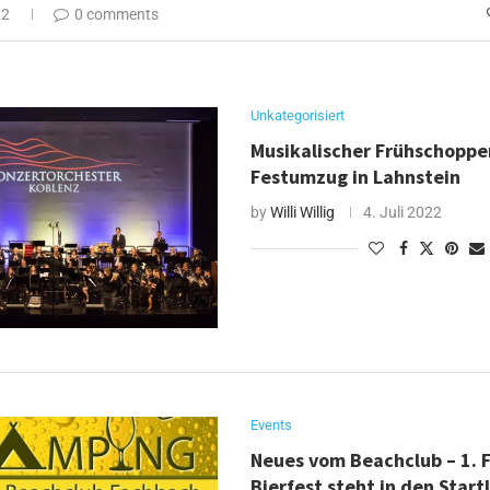
22
0 comments
Unkategorisiert
Musikalischer Frühschoppe
Festumzug in Lahnstein
by
Willi Willig
4. Juli 2022
Events
Neues vom Beachclub – 1. 
Bierfest steht in den Start