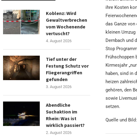
ihre Kosten ko
Koblenz: Wird
Feierwochenend
Gewaltverbrechen
das Ganze von 
vom Wochenende
kleinen Umzug u
vertuscht?
Dernbach und d
4. August 2026
Stop Programm 
Frühschoppen b
Tief unter der
Kirmesjahr „nur
Festung Schutz vor
Fliegerangriffen
haben, sind in
gefunden
heizen zahlreic
3. August 2026
gehören, den B
sowie Livemusi
Abendliche
setzen.
Suchaktion im
Rhein: Was ist
Quelle und Bild
wirklich passiert?
2. August 2026