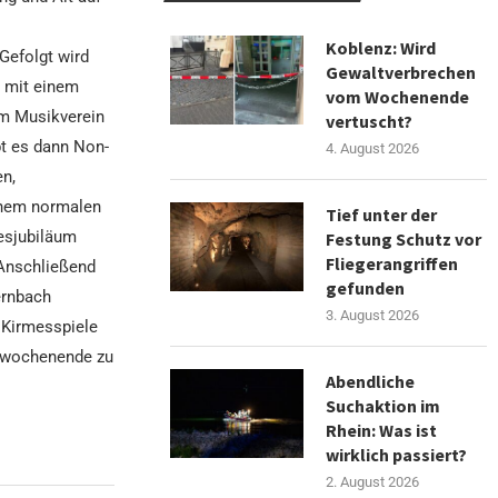
Koblenz: Wird
Gefolgt wird
Gewaltverbrechen
r mit einem
vom Wochenende
om Musikverein
vertuscht?
t es dann Non-
4. August 2026
n,
inem normalen
Tief unter der
mesjubiläum
Festung Schutz vor
Fliegerangriffen
 Anschließend
gefunden
ernbach
3. August 2026
 Kirmesspiele
eswochenende zu
Abendliche
Suchaktion im
Rhein: Was ist
wirklich passiert?
2. August 2026