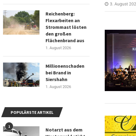
3. August 20
Reichenberg:
Flexarbeiten an
Strommast lösten
den großen
Flächenbrand aus
1. August 2026
Millionenschaden
bei Brand in
Siershahn
1. August 2026
POPULÄRSTE ARTIKEL
1
Notarzt aus dem