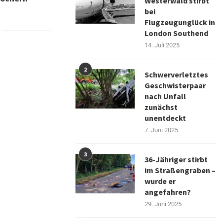
Westerwald stirbt
bei
Flugzeugunglück in
London Southend
14. Juli 2025
2
Schwerverletztes
Geschwisterpaar
nach Unfall
zunächst
unentdeckt
7. Juni 2025
3
36-Jähriger stirbt
im Straßengraben –
wurde er
angefahren?
29. Juni 2025