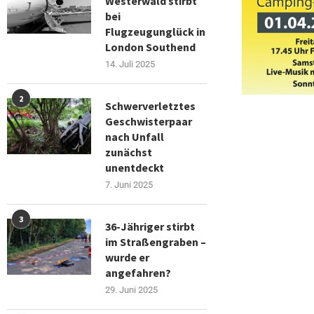
Westerwald stirbt
bei
Flugzeugunglück in
London Southend
14. Juli 2025
2
Schwerverletztes
Geschwisterpaar
nach Unfall
zunächst
unentdeckt
7. Juni 2025
3
36-Jähriger stirbt
im Straßengraben –
wurde er
angefahren?
29. Juni 2025