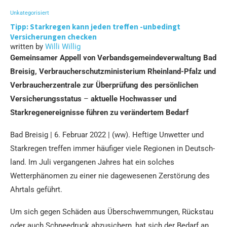
Unkategorisiert
Tipp: Starkregen kann jeden treffen -unbedingt
Versicherungen checken
written by
Willi Willig
Gemeinsamer Appell von Verbandsgemeindeverwaltung Bad
Breisig, Verbraucherschutzministerium Rheinland-Pfalz und
Verbraucherzentrale zur Überprüfung des persönlichen
Versicherungsstatus
–
aktuelle Hochwasser und
Starkregenereignisse führen zu verändertem Bedarf
Bad Breisig | 6. Februar 2022 | (ww). Heftige Unwetter und
Stark­regen treffen immer häufiger viele Regionen in Deutsch­
land. Im Juli vergangenen Jahres hat ein solches
Wetterphänomen zu einer nie dagewesenen Zerstörung des
Ahrtals geführt.
Um sich gegen Schäden aus Überschwemmungen, Rückstau
oder auch Schneedruck abzusichern, hat sich der Bedarf an