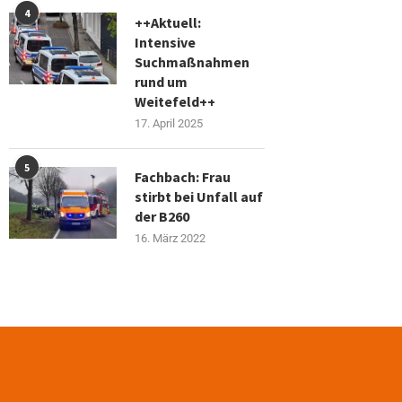
4
++Aktuell:
Intensive
Suchmaßnahmen
rund um
Weitefeld++
17. April 2025
5
Fachbach: Frau
stirbt bei Unfall auf
der B260
16. März 2022