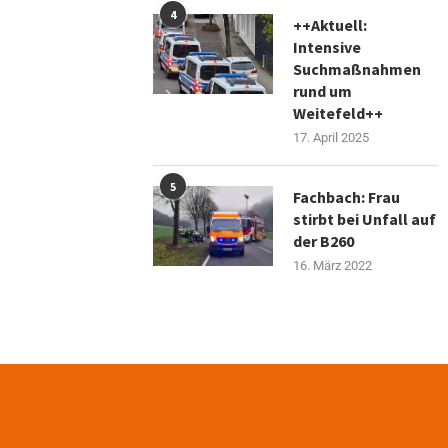
4
++Aktuell:
Intensive
Suchmaßnahmen
rund um
Weitefeld++
17. April 2025
5
Fachbach: Frau
stirbt bei Unfall auf
der B260
16. März 2022