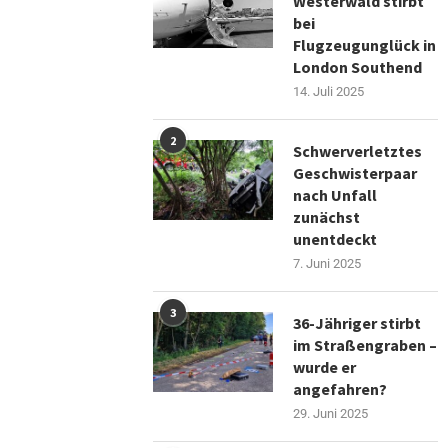
Westerwald stirbt
bei
Flugzeugunglück in
London Southend
14. Juli 2025
2
Schwerverletztes
Geschwisterpaar
nach Unfall
zunächst
unentdeckt
7. Juni 2025
3
36-Jähriger stirbt
im Straßengraben –
wurde er
angefahren?
29. Juni 2025