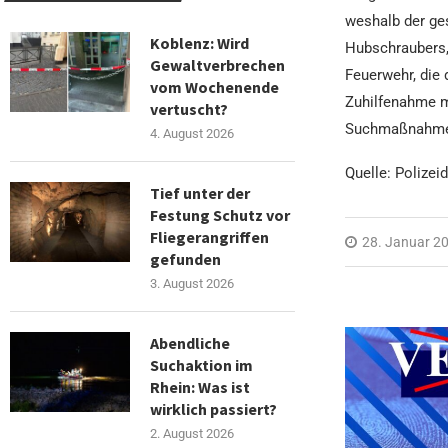
weshalb der ge
Koblenz: Wird
Hubschraubers,
Gewaltverbrechen
Feuerwehr, die 
vom Wochenende
Zuhilfenahme m
vertuscht?
Suchmaßnahmen 
4. August 2026
Quelle: Polizei
Tief unter der
Festung Schutz vor
Fliegerangriffen
28. Januar 2
gefunden
3. August 2026
Abendliche
Suchaktion im
Rhein: Was ist
wirklich passiert?
2. August 2026