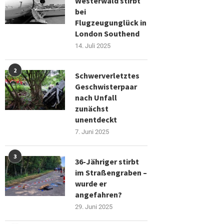
Westerwald stirbt
bei
Flugzeugunglück in
London Southend
14. Juli 2025
2
Schwerverletztes
Geschwisterpaar
nach Unfall
zunächst
unentdeckt
7. Juni 2025
3
36-Jähriger stirbt
im Straßengraben –
wurde er
angefahren?
29. Juni 2025