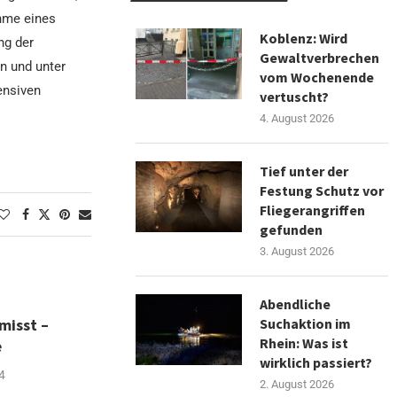
ahme eines
Koblenz: Wird
ng der
Gewaltverbrechen
n und unter
vom Wochenende
ensiven
vertuscht?
4. August 2026
Tief unter der
Festung Schutz vor
Fliegerangriffen
gefunden
3. August 2026
Abendliche
misst –
Suchaktion im
Rhein: Was ist
e
wirklich passiert?
4
2. August 2026