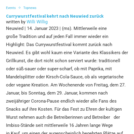
Events
Topnews
Currywurstfestival kehrt nach Neuwied zurück
written by
Willi Willig
Neuwied | 14. Januar 2023 | (ms). Mittlerweile eine
große Tradition und auf jeden Fall immer wieder ein
Highlight: Das Currywurstfestival kommt zurück nach
Neuwied. Es gibt wohl kaum eine Variante des Klassikers der
Grillkunst, die dort nicht schon serviert wurde: traditionell
oder süß-sauer oder super-scharf, ob mit Paprika, mit
Mandelsplitter oder Kirsch-Cola-Sauce, ob als vegetarische
oder vegane Kreation. Am Wochenende von Freitag, dem 27.
Januar, bis Sonntag, dem 29. Januar, kommen nach
zweijähriger Corona-Pause endlich wieder alle Fans des
Snacks auf ihre Kosten. Für das Fest zu Ehren der kultigen
Wurst nehmen auch die Betreiberinnen und Betreiber der
Imbiss-Stände seit mittlerweile 16 Jahren lange Wege
in Kauf, um einen der augenscheinlich begehrten Plätze auf