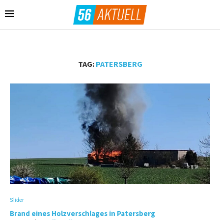
TAG:
PATERSBERG
Slider
Brand eines Holzverschlages in Patersberg