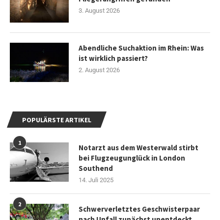
3. August 2026
Abendliche Suchaktion im Rhein: Was
ist wirklich passiert?
2. August 2026
POPULÄRSTE ARTIKEL
1
Notarzt aus dem Westerwald stirbt
bei Flugzeugunglück in London
Southend
14. Juli 2025
2
Schwerverletztes Geschwisterpaar
nach Unfall zunächst unentdeckt