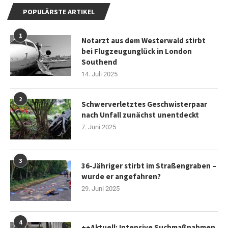
POPULÄRSTE ARTIKEL
1
Notarzt aus dem Westerwald stirbt
bei Flugzeugunglück in London
Southend
14. Juli 2025
2
Schwerverletztes Geschwisterpaar
nach Unfall zunächst unentdeckt
7. Juni 2025
3
36-Jähriger stirbt im Straßengraben –
wurde er angefahren?
29. Juni 2025
4
++Aktuell: Intensive Suchmaßnahmen