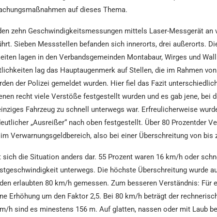
achungsmaßnahmen auf dieses Thema.
en zehn Geschwindigkeitsmessungen mittels Laser-Messgerät an 
hrt. Sieben Messstellen befanden sich innerorts, drei außerorts. Di
hkeiten lagen in den Verbandsgemeinden Montabaur, Wirges und Wall
tlichkeiten lag das Hauptaugenmerk auf Stellen, die im Rahmen von
en der Polizei gemeldet wurden. Hier fiel das Fazit unterschiedlic
enen recht viele Verstöße festgestellt wurden und es gab jene, bei d
inziges Fahrzeug zu schnell unterwegs war. Erfreulicherweise wurd
deutlicher „Ausreißer“ nach oben festgestellt. Über 80 Prozentder V
 im Verwarnungsgeldbereich, also bei einer Überschreitung von bis 
t sich die Situation anders dar. 55 Prozent waren 16 km/h oder schne
stgeschwindigkeit unterwegs. Die höchste Überschreitung wurde auf
 den erlaubten 80 km/h gemessen. Zum besseren Verständnis: Für
ine Erhöhung um den Faktor 2,5. Bei 80 km/h beträgt der rechneri
km/h sind es minestens 156 m. Auf glatten, nassen oder mit Laub b