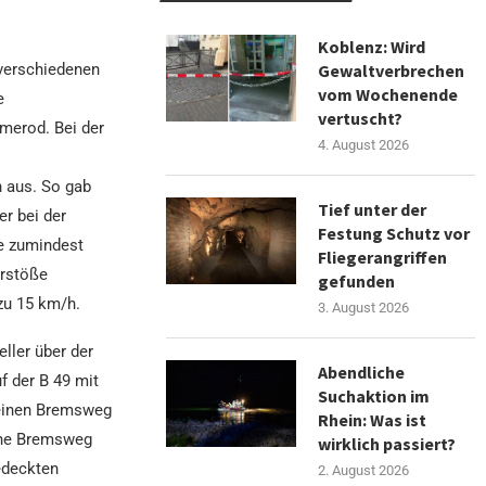
Koblenz: Wird
verschiedenen
Gewaltverbrechen
vom Wochenende
e
vertuscht?
merod. Bei der
4. August 2026
h aus. So gab
Tief unter der
er bei der
Festung Schutz vor
e zumindest
Fliegerangriffen
erstöße
gefunden
zu 15 km/h.
3. August 2026
ller über der
Abendliche
 der B 49 mit
Suchaktion im
 einen Bremsweg
Rhein: Was ist
sche Bremsweg
wirklich passiert?
edeckten
2. August 2026