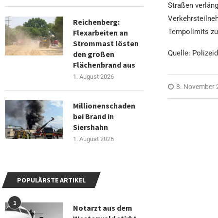
Straßen verlänge
Verkehrsteilneh
Reichenberg:
Tempolimits zu
Flexarbeiten an
Strommast lösten
Quelle: Polizei
den großen
Flächenbrand aus
1. August 2026
8. November 
Millionenschaden
bei Brand in
Siershahn
1. August 2026
POPULÄRSTE ARTIKEL
1
Notarzt aus dem