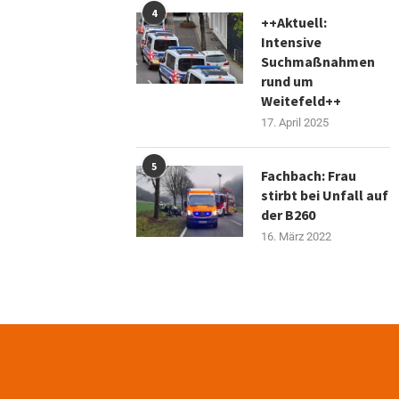
4
++Aktuell:
Intensive
Suchmaßnahmen
rund um
Weitefeld++
17. April 2025
5
Fachbach: Frau
stirbt bei Unfall auf
der B260
16. März 2022