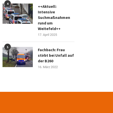
4
++Aktuell:
Intensive
Suchmaßnahmen
rund um
Weitefeld++
17. April 2025
5
Fachbach: Frau
stirbt bei Unfall auf
der B260
16. März 2022