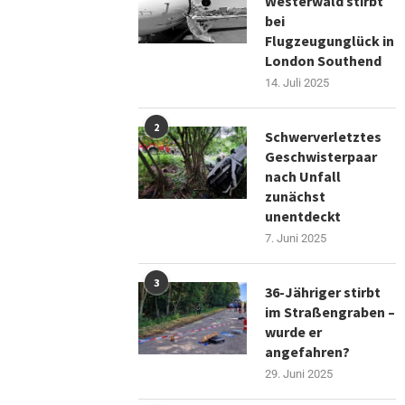
Westerwald stirbt
bei
Flugzeugunglück in
London Southend
14. Juli 2025
2
Schwerverletztes
Geschwisterpaar
nach Unfall
zunächst
unentdeckt
7. Juni 2025
3
36-Jähriger stirbt
im Straßengraben –
wurde er
angefahren?
29. Juni 2025