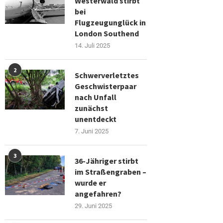
Westerwald stirbt
bei
Flugzeugunglück in
London Southend
14. Juli 2025
2
Schwerverletztes
Geschwisterpaar
nach Unfall
zunächst
unentdeckt
7. Juni 2025
3
36-Jähriger stirbt
im Straßengraben –
wurde er
angefahren?
29. Juni 2025