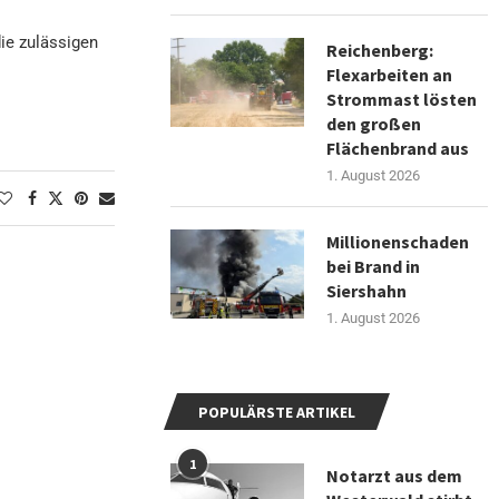
ie zulässigen
Reichenberg:
Flexarbeiten an
Strommast lösten
den großen
Flächenbrand aus
1. August 2026
Millionenschaden
bei Brand in
Siershahn
1. August 2026
POPULÄRSTE ARTIKEL
1
Notarzt aus dem