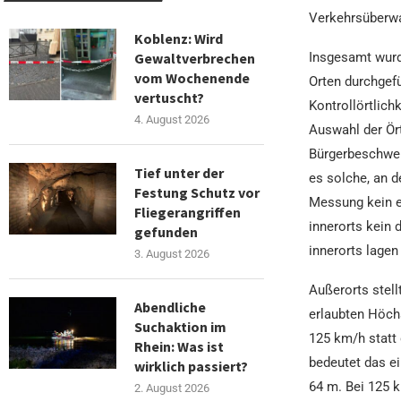
Verkehrsüberw
Koblenz: Wird
Insgesamt wurd
Gewaltverbrechen
vom Wochenende
Orten durchgefü
vertuscht?
Kontrollörtlic
4. August 2026
Auswahl der Ör
Bürgerbeschwerd
Tief unter der
es solche, an d
Festung Schutz vor
Messung kein e
Fliegerangriffen
innerorts kein 
gefunden
innerorts lagen
3. August 2026
Außerorts stell
Abendliche
erlaubten Höch
Suchaktion im
125 km/h statt
Rhein: Was ist
bedeutet das e
wirklich passiert?
64 m. Bei 125 
2. August 2026