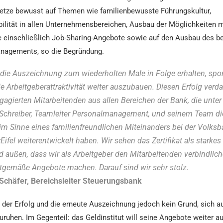
setze bewusst auf Themen wie familienbewusste Führungskultur,
ibilität in allen Unternehmensbereichen, Ausbau der Möglichkeiten m
e einschließlich Job-Sharing-Angebote sowie auf den Ausbau des be
nagements, so die Begründung.
 die Auszeichnung zum wiederholten Male in Folge erhalten, spor
e Arbeitgeberattraktivität weiter auszubauen. Diesen Erfolg verd
ngagierten Mitarbeitenden aus allen Bereichen der Bank, die unte
 Schreiber, Teamleiter Personalmanagement, und seinem Team die 
m Sinne eines familienfreundlichen Miteinanders bei der Volksb
ifel weiterentwickelt haben. Wir sehen das Zertifikat als starkes
d außen, dass wir als Arbeitgeber den Mitarbeitenden verbindlich
itgemäße Angebote machen. Darauf sind wir sehr stolz.
Schäfer, Bereichsleiter Steuerungsbank
t der Erfolg und die erneute Auszeichnung jedoch kein Grund, sich a
ruhen. Im Gegenteil: das Geldinstitut will seine Angebote weiter a