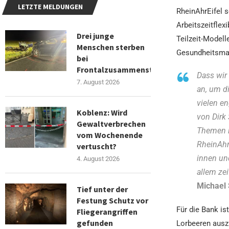
LETZTE MELDUNGEN
RheinAhrEifel 
Arbeitszeitflex
Drei junge
Teilzeit-Modell
Menschen sterben
Gesundheitsma
bei
Frontalzusammenstoß
Dass wir
7. August 2026
an, um di
vielen e
Koblenz: Wird
von Dirk
Gewaltverbrechen
Themen i
vom Wochenende
RheinAhrE
vertuscht?
innen un
4. August 2026
allem ze
Michael 
Tief unter der
Festung Schutz vor
Für die Bank is
Fliegerangriffen
gefunden
Lorbeeren auszu