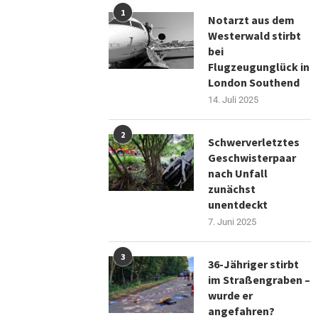
1
Notarzt aus dem
Westerwald stirbt
bei
Flugzeugunglück in
London Southend
14. Juli 2025
2
Schwerverletztes
Geschwisterpaar
nach Unfall
zunächst
unentdeckt
7. Juni 2025
3
36-Jähriger stirbt
im Straßengraben –
wurde er
angefahren?