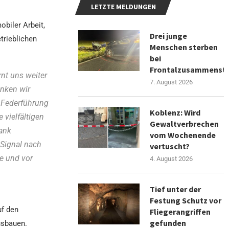
LETZTE MELDUNGEN
obiler Arbeit,
Drei junge
trieblichen
Menschen sterben
bei
Frontalzusammenst
nt uns weiter
7. August 2026
anken wir
r Federführung
Koblenz: Wird
vielfältigen
Gewaltverbrechen
ank
vom Wochenende
 Signal nach
vertuscht?
e und vor
4. August 2026
Tief unter der
Festung Schutz vor
uf den
Fliegerangriffen
gefunden
usbauen.