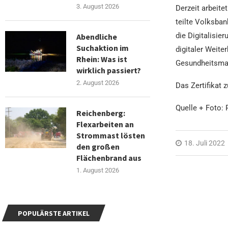
3. August 2026
Derzeit arbeit
teilte Volksban
die Digitalisie
Abendliche
Suchaktion im
digitaler Weite
Rhein: Was ist
Gesundheitsma
wirklich passiert?
2. August 2026
Das Zertifikat 
Quelle + Foto:
Reichenberg:
Flexarbeiten an
Strommast lösten
18. Juli 2022
den großen
Flächenbrand aus
1. August 2026
POPULÄRSTE ARTIKEL