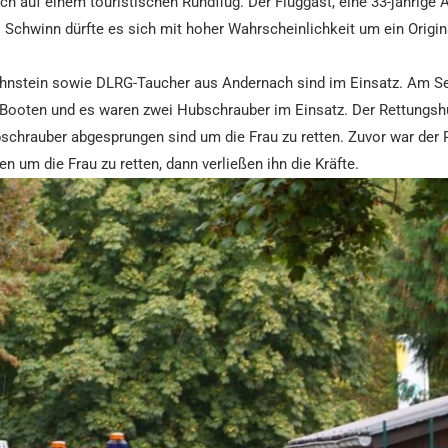
ch auf einem touristischen Rundflug. Der Fluggast, eine 33-jährige 
el Schwinn dürfte es sich mit hoher Wahrscheinlichkeit um ein Origi
ahnstein sowie DLRG-Taucher aus Andernach sind im Einsatz. Am Se
 Booten und es waren zwei Hubschrauber im Einsatz. Der Rettungsh
schrauber abgesprungen sind um die Frau zu retten. Zuvor war der 
um die Frau zu retten, dann verließen ihn die Kräfte.