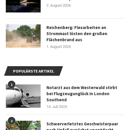
2. August 2026
Reichenberg: Flexarbeiten an
Strommast lösten den großen
Flächenbrand aus
1. August 2026
POPULÄRSTE ARTIKEL
1
Notarzt aus dem Westerwald stirbt
bei Flugzeugunglück in London
Southend
14. Juli 2025
2
Schwerverletztes Geschwisterpaar
nach Unfall zunächst unentdeckt