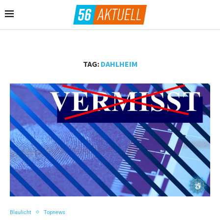
TAG:
DAHLHEIM
Blaulicht
Topnews