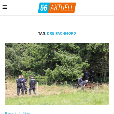
TAG:
DREIFACHMORD
Blaulicht
Slider