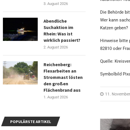
3. August 2026
Die Behörde bit
Wer kann sachdi
Abendliche
Suchaktion im
Katzen geben?
Rhein: Was ist
wirklich passiert?
Hinweise bitte
2. August 2026
82810 oder Fra
Quelle: Kreisve
Reichenberg:
Flexarbeiten an
Symbolbild Pix
Strommast lösten
den großen
Flächenbrand aus
11. November
1. August 2026
POPULÄRSTE ARTIKEL