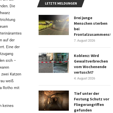
LETZTE MELDUNGEN
nden. Die
chwarz
Drei junge
trichtung
Menschen sterben
neuen
bei
eterinäramtes
Frontalzusammenst
n auf der
7. August 2026
rt. Eine der
ftzugang
Koblenz: Wird
den sich –
Gewaltverbrechen
vom Wochenende
 waren
vertuscht?
, zwei Katzen
4. August 2026
rau weiß
ma Rotho mit
Tief unter der
Festung Schutz vor
Fliegerangriffen
n keines
gefunden