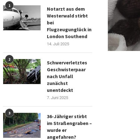
1
Notarzt aus dem
Westerwald stirbt
bei
Flugzeugunglück in
London Southend
14. Juli 2025
2
Schwerverletztes
Geschwisterpaar
nach Unfall
zunächst
unentdeckt
7. Juni 2025
3
36-Jähriger stirbt
im Straßengraben –
wurde er
angefahren?