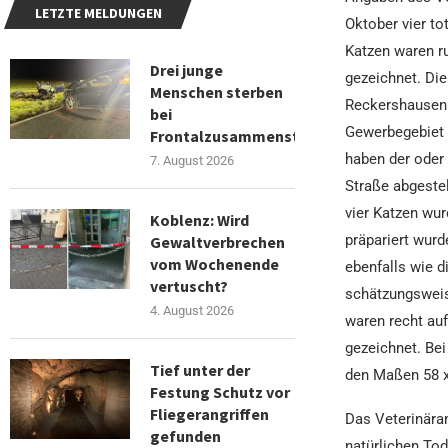
LETZTE MELDUNGEN
Oktober vier to
Katzen waren ru
Drei junge
gezeichnet. Die
Menschen sterben
Reckershausen. 
bei
Gewerbegebiet 
Frontalzusammenstoß
haben der oder 
7. August 2026
Straße abgestel
vier Katzen wur
Koblenz: Wird
präpariert wurd
Gewaltverbrechen
vom Wochenende
ebenfalls wie d
vertuscht?
schätzungsweise
4. August 2026
waren recht auf
gezeichnet. Bei
Tief unter der
den Maßen 58 x
Festung Schutz vor
Fliegerangriffen
Das Veterinära
gefunden
natürlichen Tod