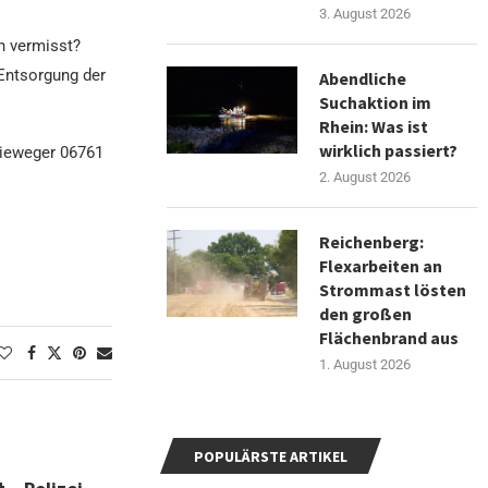
3. August 2026
n vermisst?
 Entsorgung der
Abendliche
Suchaktion im
Rhein: Was ist
wirklich passiert?
Fieweger 06761
2. August 2026
Reichenberg:
Flexarbeiten an
Strommast lösten
den großen
Flächenbrand aus
1. August 2026
POPULÄRSTE ARTIKEL