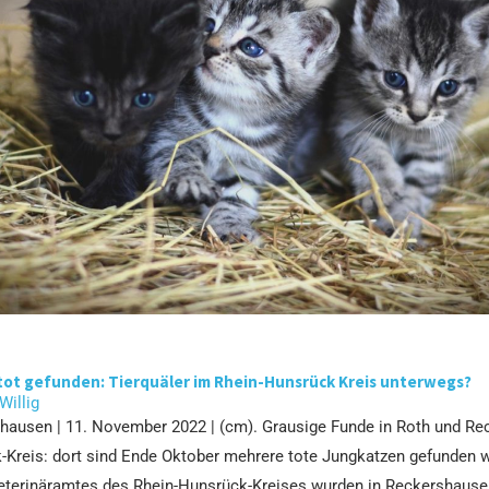
tot gefunden: Tierquäler im Rhein-Hunsrück Kreis unterwegs?
 Willig
hausen | 11. November 2022 | (cm). Grausige Funde in Roth und R
-Kreis: dort sind Ende Oktober mehrere tote Jungkatzen gefunden 
terinäramtes des Rhein-Hunsrück-Kreises wurden in Reckershause