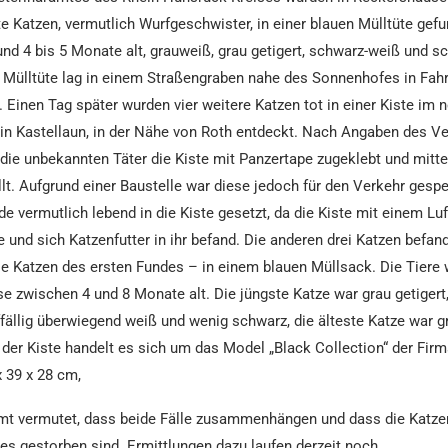
te Katzen, vermutlich Wurfgeschwister, in einer blauen Mülltüte gefu
nd 4 bis 5 Monate alt, grauweiß, grau getigert, schwarz-weiß und s
 Mülltüte lag in einem Straßengraben nahe des Sonnenhofes in Fahr
Einen Tag später wurden vier weitere Katzen tot in einer Kiste im 
in Kastellaun, in der Nähe von Roth entdeckt. Nach Angaben des V
die unbekannten Täter die Kiste mit Panzertape zugeklebt und mitte
lt. Aufgrund einer Baustelle war diese jedoch für den Verkehr gesper
de vermutlich lebend in die Kiste gesetzt, da die Kiste mit einem Lu
e und sich Katzenfutter in ihr befand. Die anderen drei Katzen befan
ie Katzen des ersten Fundes – in einem blauen Müllsack. Die Tiere
 zwischen 4 und 8 Monate alt. Die jüngste Katze war grau getigert
fällig überwiegend weiß und wenig schwarz, die älteste Katze war g
 der Kiste handelt es sich um das Model „Black Collection“ der Fir
 39 x 28 cm,
mt vermutet, dass beide Fälle zusammenhängen und dass die Katze
es gestorben sind. Ermittlungen dazu laufen derzeit noch.