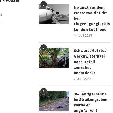
 – Polizei
1
Notarzt aus dem
Westerwald stirbt
22
bei
Flugzeugunglück in
London Southend
14. Juli 2025
2
Schwerverletztes
Geschwisterpaar
nach Unfall
zunächst
unentdeckt
7. Juni 2025
3
36-Jähriger stirbt
im Straßengraben –
wurde er
angefahren?