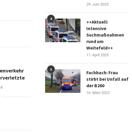
29. Juni 2025
4
++Aktuell:
Intensive
Suchmaßnahmen
rund um
Weitefeld++
17. April 2025
genverkehr
5
Fachbach: Frau
rverletzte
stirbt bei Unfall auf
der B260
24
16. März 2022