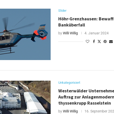
Slider
Höhr-Grenzhausen: Bewaff
Banküberfall
by
Willi Willig
4. Januar 2024
Unkategorisiert
Westerwälder Unternehme
Auftrag zur Anlagenmodern
thyssenkrupp Rasselstein
by
Willi Willig
16. September 20