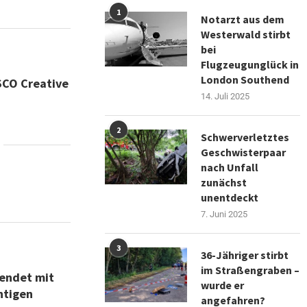
1
Notarzt aus dem
Westerwald stirbt
bei
Flugzeugunglück in
London Southend
SCO Creative
14. Juli 2025
2
Schwerverletztes
Geschwisterpaar
nach Unfall
zunächst
unentdeckt
7. Juni 2025
3
36-Jähriger stirbt
im Straßengraben –
 endet mit
wurde er
htigen
angefahren?