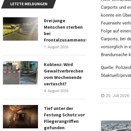
LETZTE MELDUNGEN
Carports und e
konnte ein Übe
Drei junge
Feuerwehr verh
Menschen sterben
Folge auf einen
bei
Carports, bei d
Frontalzusammenstoß
vorsorglich in 
7. August 2026
Brandursache k
Koblenz: Wird
Quelle: Polizei
Gewaltverbrechen
56aktuell/priva
vom Wochenende
vertuscht?
4. August 2026
20. Juli 2026
Tief unter der
Festung Schutz vor
Fliegerangriffen
gefunden