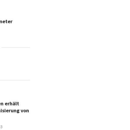
neter
n erhält
isierung von
23