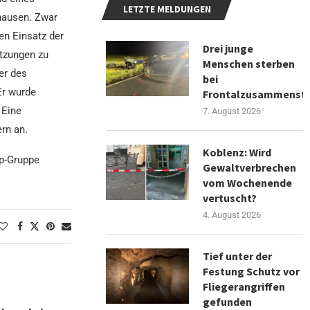
LETZTE MELDUNGEN
hausen. Zwar
en Einsatz der
Drei junge
tzungen zu
Menschen sterben
er des
bei
Er wurde
Frontalzusammenst
 Eine
7. August 2026
rn an.
Koblenz: Wird
pp-Gruppe
Gewaltverbrechen
vom Wochenende
vertuscht?
4. August 2026
Tief unter der
Festung Schutz vor
Fliegerangriffen
gefunden