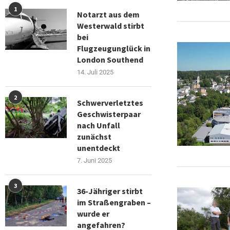
1
Notarzt aus dem
Westerwald stirbt
bei
Flugzeugunglück in
London Southend
14. Juli 2025
2
Schwerverletztes
Geschwisterpaar
nach Unfall
zunächst
unentdeckt
7. Juni 2025
3
36-Jähriger stirbt
im Straßengraben –
wurde er
angefahren?