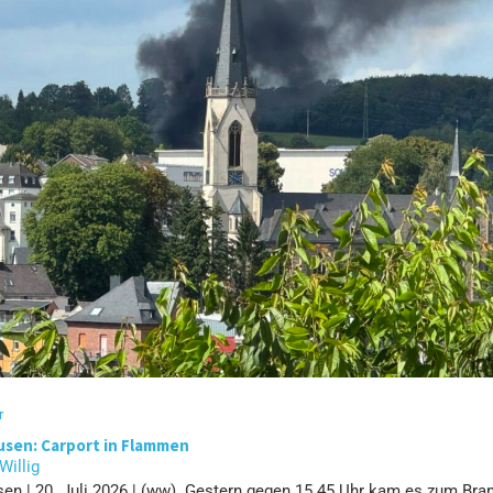
r
sen: Carport in Flammen
 Willig
en | 20. Juli 2026 | (ww). Gestern gegen 15.45 Uhr kam es zum Bra