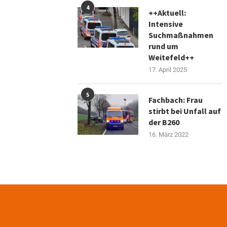
4
++Aktuell:
Intensive
Suchmaßnahmen
rund um
Weitefeld++
17. April 2025
5
Fachbach: Frau
stirbt bei Unfall auf
der B260
16. März 2022