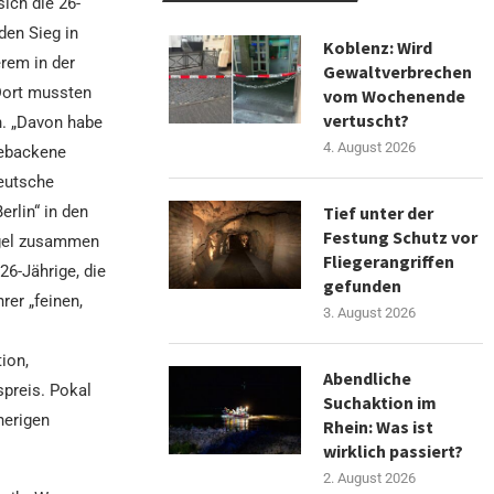
ich die 26-
en Sieg in
Koblenz: Wird
erem in der
Gewaltverbrechen
Dort mussten
vom Wochenende
vertuscht?
n. „Davon habe
4. August 2026
gebackene
deutsche
rlin“ in den
Tief unter der
Festung Schutz vor
egel zusammen
Fliegerangriffen
26-Jährige, die
gefunden
rer „feinen,
3. August 2026
ion,
Abendliche
preis. Pokal
Suchaktion im
herigen
Rhein: Was ist
wirklich passiert?
2. August 2026