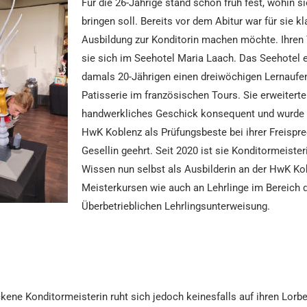
Für die 26-Jährige stand schon früh fest, wohin s
bringen soll. Bereits vor dem Abitur war für sie kl
Ausbildung zur Konditorin machen möchte. Ihren 
sie sich im Seehotel Maria Laach. Das Seehotel 
damals 20-Jährigen einen dreiwöchigen Lernaufent
Patisserie im französischen Tours. Sie erweiterte
handwerkliches Geschick konsequent und wurde 
HwK Koblenz als Prüfungsbeste bei ihrer Freispre
Gesellin geehrt. Seit 2020 ist sie Konditormeisteri
Wissen nun selbst als Ausbilderin an der HwK Ko
Meisterkursen wie auch an Lehrlinge im Bereich 
Überbetrieblichen Lehrlingsunterweisung.
kene Konditormeisterin ruht sich jedoch keinesfalls auf ihren Lorb