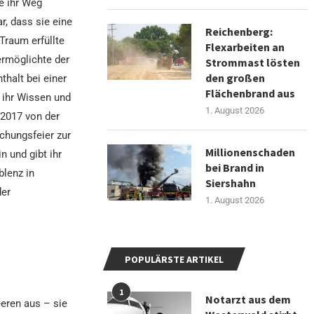
ie ihr Weg
ar, dass sie eine
Reichenberg:
Traum erfüllte
Flexarbeiten an
ermöglichte der
Strommast lösten
den großen
halt bei einer
Flächenbrand aus
 ihr Wissen und
1. August 2026
2017 von der
chungsfeier zur
Millionenschaden
n und gibt ihr
bei Brand in
blenz in
Siershahn
der
1. August 2026
POPULÄRSTE ARTIKEL
1
Notarzt aus dem
eeren aus – sie