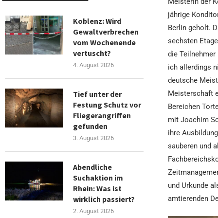
Meisterin der K
jährige Kondit
Koblenz: Wird
Berlin geholt. 
Gewaltverbrechen
sechsten Etage
vom Wochenende
vertuscht?
die Teilnehmer 
4. August 2026
ich allerdings 
deutsche Meiste
Meisterschaft 
Tief unter der
Festung Schutz vor
Bereichen Tort
Fliegerangriffen
mit Joachim Sch
gefunden
ihre Ausbildung
3. August 2026
sauberen und a
Fachbereichsko
Abendliche
Zeitmanagement
Suchaktion im
und Urkunde al
Rhein: Was ist
amtierenden Deu
wirklich passiert?
2. August 2026