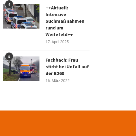
4
++Aktuell:
Intensive
Suchmaßnahmen
rund um
Weitefeld++
17. April 2025
5
Fachbach: Frau
stirbt bei Unfall auf
der B260
16. März 2022