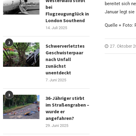
Westerwald stirbt
bereitet sich n
bei
Januar legt sie
Flugzeugunglück in
London Southend
Quelle + Foto:
14. Juli 2025
2
Schwerverletztes
27. Oktober 
Geschwisterpaar
nach Unfall
zunächst
unentdeckt
7. Juni 2025
3
36-Jähriger stirbt
im Straßengraben –
wurde er
angefahren?
29. Juni 2025