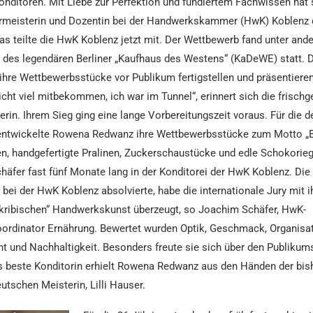
onditoren. Mit Liebe zur Perfektion und fundiertem Fachwissen hat s
ormeisterin und Dozentin bei der Handwerkskammer (HwK) Koblenz d
Das teilte die HwK Koblenz jetzt mit. Der Wettbewerb fand unter and
 des legendären Berliner „Kaufhaus des Westens“ (KaDeWE) statt. 
ihre Wettbewerbsstücke vor Publikum fertigstellen und präsentiere
nicht viel mitbekommen, ich war im Tunnel“, erinnert sich die frisch
rin. Ihrem Sieg ging eine lange Vorbereitungszeit voraus. Für die 
entwickelte Rowena Redwanz ihre Wettbewerbsstücke zum Motto „Be
en, handgefertigte Pralinen, Zuckerschaustücke und edle Schokori
äfer fast fünf Monate lang in der Konditorei der HwK Koblenz. Die 
 bei der HwK Koblenz absolvierte, habe die internationale Jury mit ih
kribischen“ Handwerkskunst überzeugt, so Joachim Schäfer, HwK-
ordinator Ernährung. Bewertet wurden Optik, Geschmack, Organisat
 und Nachhaltigkeit. Besonders freute sie sich über den Publikums
s beste Konditorin erhielt Rowena Redwanz aus den Händen der bis
tschen Meisterin, Lilli Hauser.