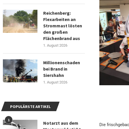
Reichenberg:
Flexarbeiten an
Strommast lösten
den großen
Flächenbrand aus
1. August 2026
Millionenschaden
bei Brand in
Siershahn
1. August 2026
POPULÄRSTE ARTIKEL
1
Notarzt aus dem
Die frischgebac