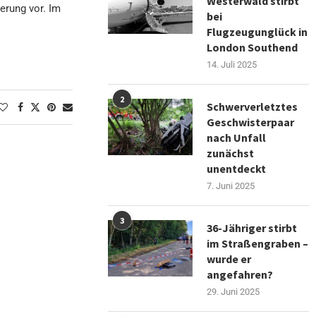
Westerwald stirbt
derung vor. Im
bei
Flugzeugunglück in
London Southend
14. Juli 2025
2
Schwerverletztes
Geschwisterpaar
nach Unfall
zunächst
unentdeckt
7. Juni 2025
3
36-Jähriger stirbt
im Straßengraben –
wurde er
angefahren?
29. Juni 2025