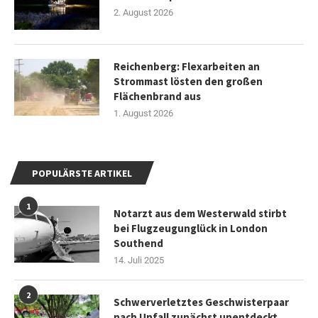
2. August 2026
Reichenberg: Flexarbeiten an
Strommast lösten den großen
Flächenbrand aus
1. August 2026
POPULÄRSTE ARTIKEL
1
Notarzt aus dem Westerwald stirbt
bei Flugzeugunglück in London
Southend
14. Juli 2025
2
Schwerverletztes Geschwisterpaar
nach Unfall zunächst unentdeckt