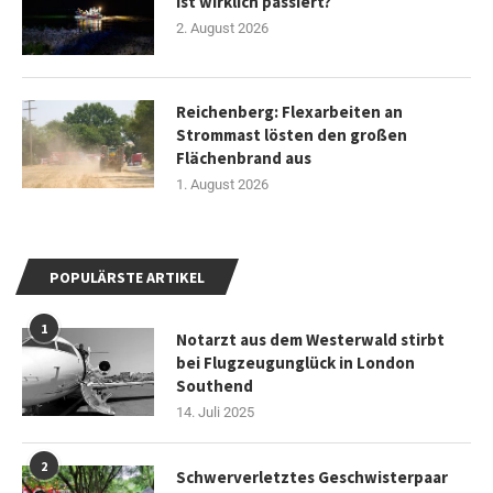
ist wirklich passiert?
2. August 2026
Reichenberg: Flexarbeiten an
Strommast lösten den großen
Flächenbrand aus
1. August 2026
POPULÄRSTE ARTIKEL
1
Notarzt aus dem Westerwald stirbt
bei Flugzeugunglück in London
Southend
14. Juli 2025
2
Schwerverletztes Geschwisterpaar