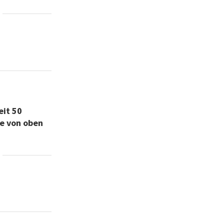
eit 50
fe von oben