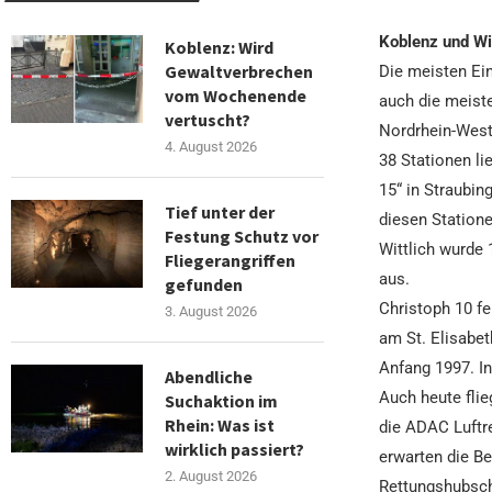
Koblenz und Wit
Koblenz: Wird
Gewaltverbrechen
Die meisten Ein
vom Wochenende
auch die meiste
vertuscht?
Nordrhein-Westf
4. August 2026
38 Stationen li
15“ in Straubin
Tief unter der
diesen Statione
Festung Schutz vor
Wittlich wurde 
Fliegerangriffen
aus.
gefunden
Christoph 10 fe
3. August 2026
am St. Elisabet
Anfang 1997. In
Abendliche
Auch heute flie
Suchaktion im
Rhein: Was ist
die ADAC Luftre
wirklich passiert?
erwarten die B
2. August 2026
Rettungshubschr