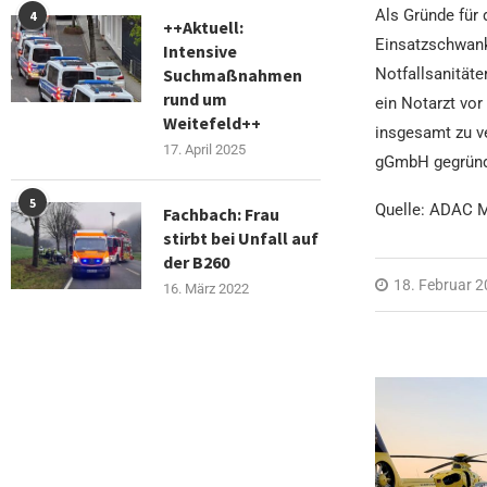
Als Gründe für
4
++Aktuell:
Einsatzschwank
Intensive
Notfallsanitäte
Suchmaßnahmen
rund um
ein Notarzt vor
Weitefeld++
insgesamt zu v
17. April 2025
gGmbH gegründ
5
Quelle: ADAC M
Fachbach: Frau
stirbt bei Unfall auf
der B260
18. Februar 
16. März 2022