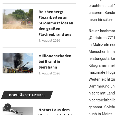
brachte es auf 
Reichenberg:
unserem Bundes
Flexarbeiten an
neun Einsätze m
Strommast lösten
den großen
Neuer hochmod
Flächenbrand aus
„Christoph 77“ 
1. August 2026
in Mainz ein n
Menschen in me
Millionenschaden
leistungsstärke
bei Brand in
Kilogramm mehr 
Siershahn
maximale Flugz
1. August 2026
Weiter leicht z
Dämmerung und 
Nacht mit Land
POPULÄRSTE ARTIKEL
Nachtsichtbrill
genannt. Solche
1
Notarzt aus dem
auch in Mainz.