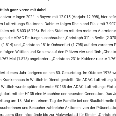
tlich ganz vorne mit dabei
satzorte lagen 2024 in Bayern mit 12.015 (Vorjahr 12.998), hier befi
n Luftrettungs-Stationen. Dahinter folgen Rheinland-Pfalz mit 7.907
alen mit 5.603 (5.796). Bei den Städten mit den meisten Alarmieru
egen die ADAC Rettungshubschrauber „Christoph 31“ in Berlin (2.070
g (1.814) und „Christoph 18“ in Ochsenfurt (1.795) auf den vorderen P
n folgen Wittlich und Koblenz auf den Plätzen vier und fünf: „Christo
1.767 Mal (1.873) angefordert, „Christoph 23“ in Koblenz rückte 1.76
iert dieses Jahr übrigens seinen 50. Geburtstag. Im Oktober 1975 w
h Krankenhaus in Wittlich in Dienst gestellt. Die ADAC Luftrettung 
 Wittlich wurde später die erste EC135 der ADAC Luftrettungs-Flotte
gt dort mit der H135 eine Maschine der neuesten Generation. Das J
ttung am 18. Mai mit einem Tag der Familie bei der Blaulichtmeile i
esucherinnen und Besucher zahlreiche Aktionen: von der Präsentati
aubers über Infostände bis zur Malwerkstatt für Kinder. „Christoph