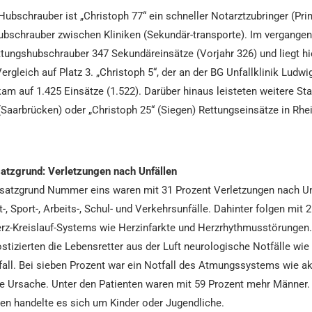
Hubschrauber ist „Christoph 77“ ein schneller Notarztzubringer (Pri
ubschrauber zwischen Kliniken (Sekundär-transporte). Im vergangen
tungshubschrauber 347 Sekundäreinsätze (Vorjahr 326) und liegt hi
rgleich auf Platz 3. „Christoph 5“, der an der BG Unfallklinik Ludw
, kam auf 1.425 Einsätze (1.522). Darüber hinaus leisteten weitere St
(Saarbrücken) oder „Christoph 25“ (Siegen) Rettungseinsätze in Rhei
satzgrund: Verletzungen nach Unfällen
satzgrund Nummer eins waren mit 31 Prozent Verletzungen nach Un
-, Sport-, Arbeits-, Schul- und Verkehrsunfälle. Dahinter folgen mit 
erz-Kreislauf-Systems wie Herzinfarkte und Herzrhythmusstörungen.
ostizierten die Lebensretter aus der Luft neurologische Notfälle wie
fall. Bei sieben Prozent war ein Notfall des Atmungssystems wie a
e Ursache. Unter den Patienten waren mit 59 Prozent mehr Männer. 
en handelte es sich um Kinder oder Jugendliche.