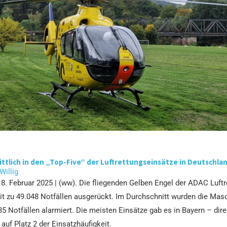
ttlich in den „Top-Five“ der Luftrettungseinsätze in Deutschla
 Willig
18. Februar 2025 | (ww). Die fliegenden Gelben Engel der ADAC Luftr
t zu 49.048 Notfällen ausgerückt. Im Durchschnitt wurden die Mas
5 Notfällen alarmiert. Die meisten Einsätze gab es in Bayern – dire
 auf Platz 2 der Einsatzhäufigkeit.