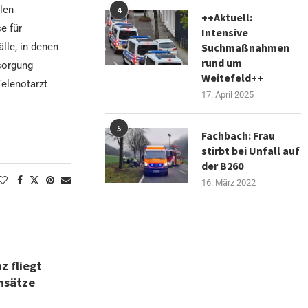
len
4
++Aktuell:
e für
Intensive
lle, in denen
Suchmaßnahmen
rund um
rsorgung
Weitefeld++
elenotarzt
17. April 2025
5
Fachbach: Frau
stirbt bei Unfall auf
der B260
16. März 2022
z fliegt
insätze