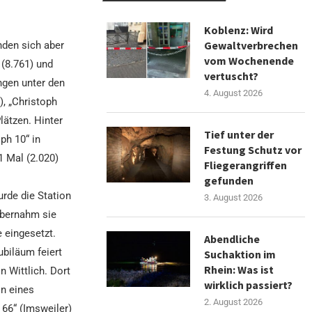
Koblenz: Wird
Gewaltverbrechen
nden sich aber
vom Wochenende
 (8.761) und
vertuscht?
ngen unter den
4. August 2026
), „Christoph
lätzen. Hinter
Tief unter der
ph 10“ in
Festung Schutz vor
1 Mal (2.020)
Fliegerangriffen
gefunden
urde die Station
3. August 2026
übernahm sie
 eingesetzt.
Abendliche
ubiläum feiert
Suchaktion im
Rhein: Was ist
n Wittlich. Dort
wirklich passiert?
on eines
2. August 2026
 66“ (Imsweiler)