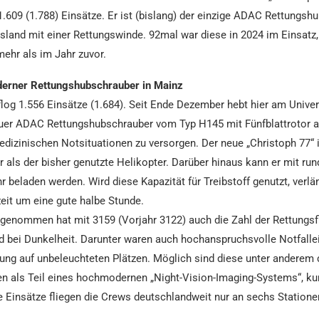
1.609 (1.788) Einsätze. Er ist (bislang) der einzige ADAC Rettungsh
land mit einer Rettungswinde. 92mal war diese in 2024 im Einsatz
ehr als im Jahr zuvor.
erner Rettungshubschrauber in Mainz
flog 1.556 Einsätze (1.684). Seit Ende Dezember hebt hier am Unive
euer ADAC Rettungshubschrauber vom Typ H145 mit Fünfblattrotor 
dizinischen Notsituationen zu versorgen. Der neue „Christoph 77“ 
r als der bisher genutzte Helikopter. Darüber hinaus kann er mit run
beladen werden. Wird diese Kapazität für Treibstoff genutzt, verlän
eit um eine gute halbe Stunde.
ugenommen hat mit 3159 (Vorjahr 3122) auch die Zahl der Rettungsfl
bei Dunkelheit. Darunter waren auch hochanspruchsvolle Notfallei
ung auf unbeleuchteten Plätzen. Möglich sind diese unter anderem 
en als Teil eines hochmodernen „Night-Vision-Imaging-Systems“, ku
 Einsätze fliegen die Crews deutschlandweit nur an sechs Stationen