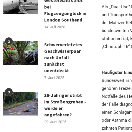
Westerwald stirbt
bei
Als „Dual-Use“-
Flugzeugunglück in
und Transporth
London Southend
der Mainzer Ret
14. Juli 2025
bundesweiten Ve
stationiert ist
2
Schwerverletztes
„Christoph 16“ 
Geschwisterpaar
nach Unfall
zunächst
unentdeckt
Häufigster Ein
7. Juni 2025
Bundesweit Ein
gehören Freizeit
3
36-Jähriger stirbt
Notfälle des H
im Straßengraben –
der Fälle diagn
wurde er
einen Schlagan
angefahren?
oder Asthma di
29. Juni 2025
zehnten Patient