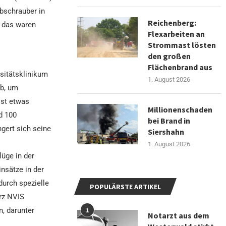
ubschrauber in
Reichenberg:
, das waren
Flexarbeiten an
Strommast lösten
den großen
Flächenbrand aus
rsitätsklinikum
1. August 2026
ab, um
ist etwas
Millionenschaden
d 100
bei Brand in
gert sich seine
Siershahn
1. August 2026
üge in der
nsätze in der
durch spezielle
POPULÄRSTE ARTIKEL
rz NVIS
, darunter
1
Notarzt aus dem