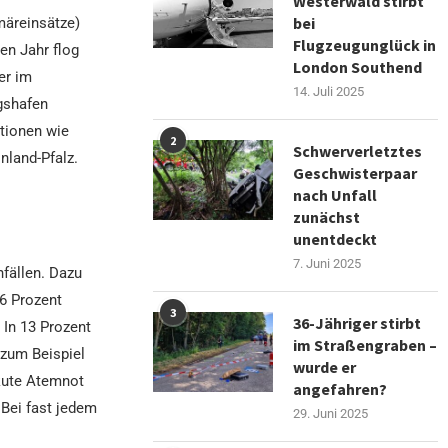
Westerwald stirbt
bei
märeinsätze)
Flugzeugunglück in
en Jahr flog
London Southend
er im
14. Juli 2025
igshafen
ationen wie
2
Schwerverletztes
nland-Pfalz.
Geschwisterpaar
nach Unfall
zunächst
unentdeckt
7. Juni 2025
fällen. Dazu
26 Prozent
3
36-Jähriger stirbt
 In 13 Prozent
im Straßengraben –
 zum Beispiel
wurde er
kute Atemnot
angefahren?
Bei fast jedem
29. Juni 2025