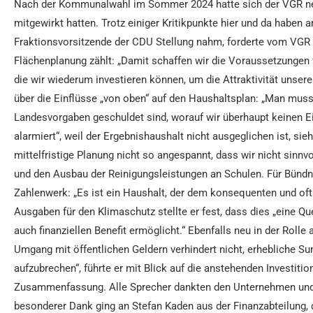
Nach der Kommunalwahl im Sommer 2024 hatte sich der VGR neu 
mitgewirkt hatten. Trotz einiger Kritikpunkte hier und da haben
Fraktionsvorsitzende der CDU Stellung nahm, forderte vom VGR 
Flächenplanung zählt: „Damit schaffen wir die Voraussetzungen 
die wir wiederum investieren können, um die Attraktivität unserer
über die Einflüsse „von oben“ auf den Haushaltsplan: „Man mus
Landesvorgaben geschuldet sind, worauf wir überhaupt keinen Ein
alarmiert“, weil der Ergebnishaushalt nicht ausgeglichen ist, si
mittelfristige Planung nicht so angespannt, dass wir nicht sin
und den Ausbau der Reinigungsleistungen an Schulen. Für Bündn
Zahlenwerk: „Es ist ein Haushalt, der dem konsequenten und oft f
Ausgaben für den Klimaschutz stellte er fest, dass dies „eine Quer
auch finanziellen Benefit ermöglicht.“ Ebenfalls neu in der Roll
Umgang mit öffentlichen Geldern verhindert nicht, erhebliche 
aufzubrechen“, führte er mit Blick auf die anstehenden Investiti
Zusammenfassung. Alle Sprecher dankten den Unternehmen und Bü
besonderer Dank ging an Stefan Kaden aus der Finanzabteilung, 