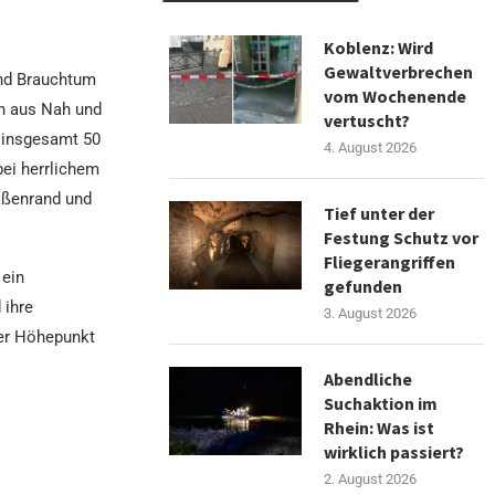
Koblenz: Wird
Gewaltverbrechen
und Brauchtum
vom Wochenende
n aus Nah und
vertuscht?
s insgesamt 50
4. August 2026
ei herrlichem
aßenrand und
Tief unter der
Festung Schutz vor
Fliegerangriffen
 ein
gefunden
 ihre
3. August 2026
der Höhepunkt
Abendliche
Suchaktion im
Rhein: Was ist
wirklich passiert?
2. August 2026