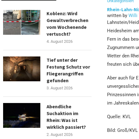
Unkategorisiert
Rhein-Lahn-Ni
Koblenz: Wird
written by
Willi
Gewaltverbrechen
Lahnstein/Heid
vom Wochenende
Heidesheim am 
vertuscht?
Fern in das bes
4. August 2026
Zugnummern umf
Wetter den Rhe
Tief unter der
freuten sich ü
Festung Schutz vor
Fliegerangriffen
Aber auch für E
gefunden
unvergessliche
3. August 2026
Prinzessinnen i
im Jahreskalen
Abendliche
Suchaktion im
Quelle: KVL
Rhein: Was ist
wirklich passiert?
Bild: Groß/KVL
2. August 2026