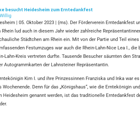
xe besucht Heidesheim zum Erntedankfest
 Willig
esheim | 05. Oktober 2023 | (ms). Der Förderverein Erntedankfest 
Rhein lud auch in diesem Jahr wieder zahlreiche Repräsentantinne
chauliche Städtchen am Rhein ein. Mit von der Partie und Teil eine
assenden Festumzuges war auch die Rhein-Lahn-Nice Lea I., die b
in-Lahn-Kreis vertreten durfte. Tausende Besucher säumten den Str
ber Autogrammkarten der Lahnsteiner Repräsentantin.
rntekönigin Kim I. und ihre Prinzessinnen Franziska und Inka war es
s Wochenende. Denn für das „Königshaus“, wie die Erntekönigin und
n Heidesheim genannt werden, ist das traditionelle Erntedankfest 
der.