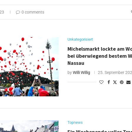
023
0 comments
Unkategorisiert
Michelsmarkt lockte am 
bei überwiegend bestem W
Nassau
by
Willi Willig
25. September 20
Topnews
Ein Wochenende voller Trad