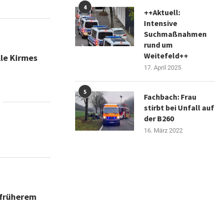
4
++Aktuell:
Intensive
Suchmaßnahmen
rund um
Weitefeld++
lle Kirmes
17. April 2025
m
5
Fachbach: Frau
stirbt bei Unfall auf
der B260
16. März 2022
 früherem