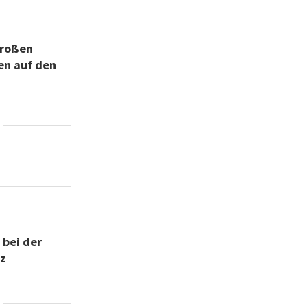
großen
en auf den
 bei der
nz