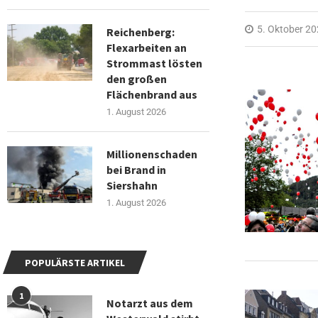
5. Oktober 2
Reichenberg:
Flexarbeiten an
Strommast lösten
den großen
Flächenbrand aus
1. August 2026
Millionenschaden
bei Brand in
Siershahn
1. August 2026
POPULÄRSTE ARTIKEL
1
Notarzt aus dem