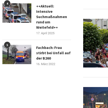
4
++Aktuell:
Intensive
Suchmaßnahmen
rund um
Weitefeld++
17. April 2025
5
Fachbach: Frau
stirbt bei Unfall auf
der B260
16. März 2022