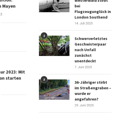
Westerwald stirbt
in Mayen
bei
Flugzeugunglück in
23
London Southend
14. Juli 2025
2
Schwerverletztes
Geschwisterpaar
nach Unfall
zunächst
unentdeckt
7. Juni 2025
ur 2023: Mit
son starten
3
36-Jähriger stirbt
im Straßengraben –
wurde er
angefahren?
29. Juni 2025