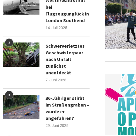
Westerwald stirbt
bei
Flugzeugunglück in
London Southend
14. Juli 2025
2
Schwerverletztes
Geschwisterpaar
nach Unfall
zunächst
unentdeckt
7. Juni 2025
3
36-Jähriger stirbt
im Straßengraben –
wurde er
angefahren?
29. Juni 2025