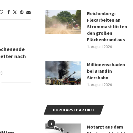
Reichenberg:
Flexarbeiten an
Strommast lösten
den großen
Flächenbrand aus
1. August 2026
Wochenende
etter nach
Millionenschaden
bei Brand in
23
Siershahn
1. August 2026
POPULÄRSTE ARTIKEL
1
Notarzt aus dem
ition: