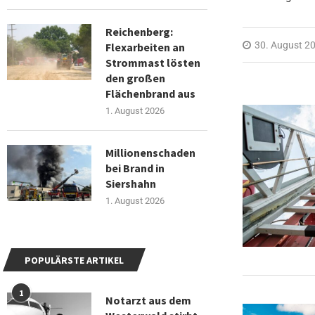
Reichenberg:
30. August 2
Flexarbeiten an
Strommast lösten
den großen
Flächenbrand aus
1. August 2026
Millionenschaden
bei Brand in
Siershahn
1. August 2026
POPULÄRSTE ARTIKEL
1
Notarzt aus dem