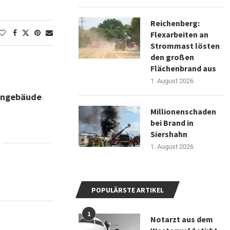
Reichenberg:
Flexarbeiten an
Strommast lösten
den großen
Flächenbrand aus
1. August 2026
engebäude
Millionenschaden
bei Brand in
Siershahn
1. August 2026
POPULÄRSTE ARTIKEL
1
Notarzt aus dem