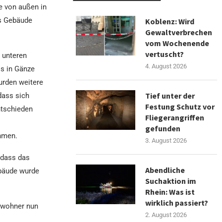
e von außen in
as Gebäude
Koblenz: Wird
Gewaltverbrechen
vom Wochenende
vertuscht?
 unteren
4. August 2026
s in Gänze
urden weitere
Tief unter der
dass sich
Festung Schutz vor
ntschieden
Fliegerangriffen
gefunden
ehmen.
3. August 2026
 dass das
Abendliche
ebäude wurde
Suchaktion im
Rhein: Was ist
wirklich passiert?
Bewohner nun
2. August 2026