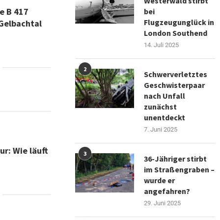
Westerwald stirbt
e B 417
bei
Flugzeugunglück in
Gelbachtal
London Southend
14. Juli 2025
2
Schwerverletztes
Geschwisterpaar
nach Unfall
zunächst
unentdeckt
7. Juni 2025
r: Wie läuft
3
36-Jähriger stirbt
im Straßengraben –
wurde er
angefahren?
29. Juni 2025