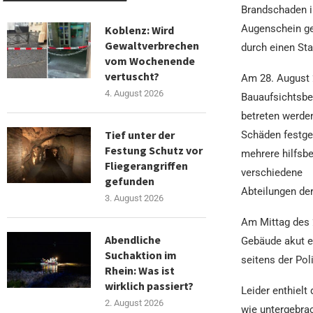
Brandschaden i
Augenschein ge
Koblenz: Wird
Gewaltverbrechen
durch einen Sta
vom Wochenende
vertuscht?
Am 28. August 2
4. August 2026
Bauaufsichtsbe
betreten werde
Tief unter der
Schäden festges
Festung Schutz vor
mehrere hilfsbe
Fliegerangriffen
verschiedene
gefunden
Abteilungen de
3. August 2026
Am Mittag des 2
Abendliche
Gebäude akut e
Suchaktion im
seitens der Pol
Rhein: Was ist
wirklich passiert?
Leider enthielt
2. August 2026
wie untergebrac