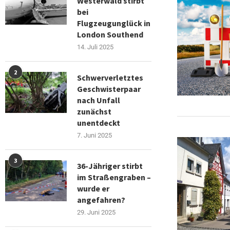
Westerwald stirbt
bei
Flugzeugunglück in
London Southend
14. Juli 2025
2
Schwerverletztes
Geschwisterpaar
nach Unfall
zunächst
unentdeckt
7. Juni 2025
3
36-Jähriger stirbt
im Straßengraben –
wurde er
angefahren?
29. Juni 2025