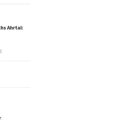
hs Ahrtal:
2
r