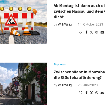
Ab Montag ist dann auch di
zwischen Nassau und dem 
dicht
by
Willi Willig
14. Oktober 2023
Topnews
Zwischenbilanz in Montabau
die Städtebauförderung?
by
Willi Willig
26. Juni 2023