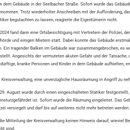
n dem Gebäude in der Seelbacher Straße. Sofort wurde das Gebäud
nommen. Trotz wiederholter Anschreiben mit der Aufforderung, d
tiker begutachten zu lassen, reagierte die Eigentümerin nicht.
024 fand dann eine Ortsbesichtigung mit Vertretern der Polizei, der
hörde und einigen Mietern statt. Dabei konnte das Gebäude erstmal
n. Ein tragender Balken im Gebäude war zusammengebrochen, es w
tellt. Angesichts der vermuteten akuten Gefahr und der Tatsache, 
dürftige, kranke Personen und Kinder in dem Gebäude aufhielten, e
r Kreisverwaltung, eine unverzügliche Hausräumung in Angriff zu n
9. August wurde durch einen eingeschalteten Statiker festgestellt,
insturzgefährdet ist. Sofort wurde die Räumung eingeleitet. Das G
izei versiegelt und darf bis auf weiteres nicht mehr betreten werden.
 die Mitteilung der Kreisverwaltung keinen Hinweis darauf, wieviel 
ht sind.