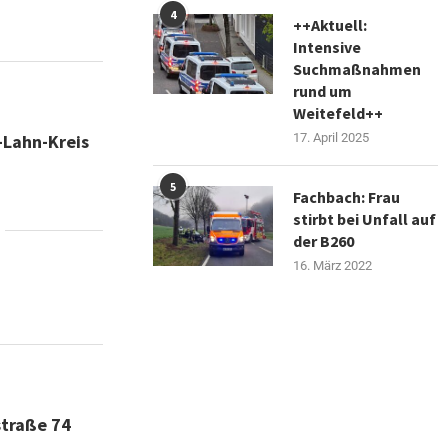
4
++Aktuell:
Intensive
Suchmaßnahmen
rund um
Weitefeld++
-Lahn-Kreis
17. April 2025
5
Fachbach: Frau
stirbt bei Unfall auf
der B260
16. März 2022
straße 74