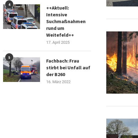
4
++Aktuell:
Intensive
Suchmaßnahmen
rund um
Weitefeld++
17. April 2025
5
Fachbach: Frau
stirbt bei Unfall auf
der B260
16. März 2022