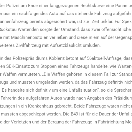
 der Polizei am Ende einer langgezogenen Rechtskurve eine Panne 
muss ein nachfolgendes Auto auf das stehende Fahrzeug aufgefahr
annenfahrzeug bereits abgesichert war, ist zur Zeit unklar. Für Spe
Rückstau Wartenden sorgte der Umstand, dass zwei offensichtliche
lle mit Maschinenpistolen verließen und diese in ein auf der Gegens
weiteres Zivilfahrzeug mit Aufsetzblaulicht umluden.
in des Polizeipräsidiums Koblenz betont auf 56aktuell-Anfrage, das
n SEK-Einsatz zum Stoppen eines Fahrzeugs handelte, wie Warten
r Waffen vermuteten. „Die Waffen gehören in diesem Fall zur Stand
zeugs und mussten umgeladen werden, da das Fahrzeug definitiv nic
. Es handelte sich definitiv um eine Unfallsituation“, so die Spreche
e Fahrerin des aufgefahren Autos wurde nach Angaben des Präsidiu
etzungen in ein Krankenhaus gebracht. Beide Fahrzeuge waren nicht
d mussten abgeschleppt werden. Die B49 ist für die Dauer der Unfal
g der Verletzten und der Bergung der Fahrzeuge in Fahrtrichtung M