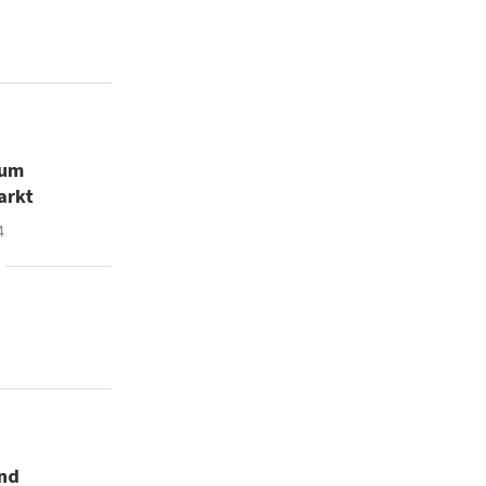
zum
arkt
4
und