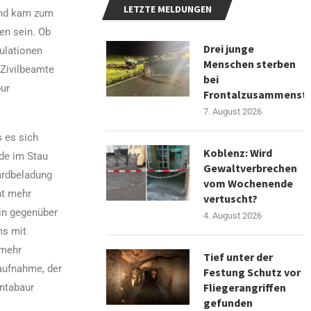
LETZTE MELDUNGEN
und kam zum
en sein. Ob
Drei junge
kulationen
Menschen sterben
 Zivilbeamte
bei
pur
Frontalzusammenst
7. August 2026
s es sich
Koblenz: Wird
de im Stau
Gewaltverbrechen
ardbeladung
vom Wochenende
ht mehr
vertuscht?
rin gegenüber
4. August 2026
ms mit
 mehr
Tief unter der
laufnahme, der
Festung Schutz vor
Fliegerangriffen
ontabaur
gefunden