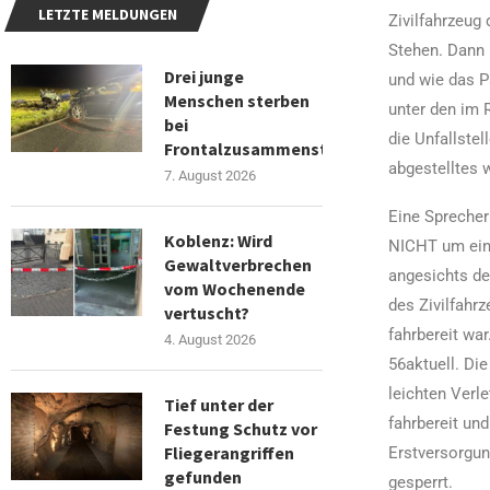
LETZTE MELDUNGEN
Zivilfahrzeug
Stehen. Dann 
Drei junge
und wie das P
Menschen sterben
unter den im 
bei
die Unfallste
Frontalzusammenstoß
abgestelltes 
7. August 2026
Eine Sprecher
Koblenz: Wird
NICHT um eine
Gewaltverbrechen
angesichts de
vom Wochenende
des Zivilfahr
vertuscht?
fahrbereit war
4. August 2026
56aktuell. Di
leichten Verl
Tief unter der
fahrbereit un
Festung Schutz vor
Fliegerangriffen
Erstversorgun
gefunden
gesperrt.