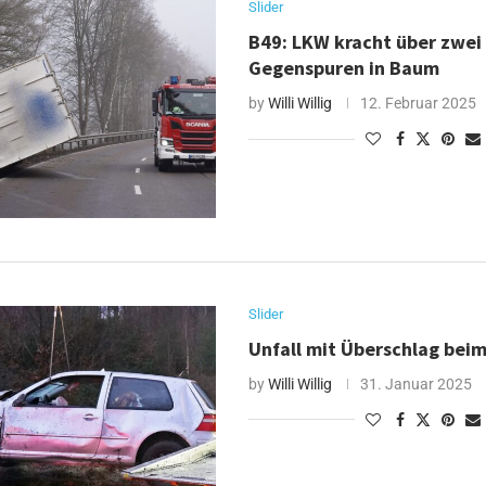
Slider
B49: LKW kracht über zwei
Gegenspuren in Baum
by
Willi Willig
12. Februar 2025
Slider
Unfall mit Überschlag bei
by
Willi Willig
31. Januar 2025