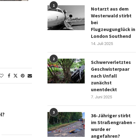
1
Notarzt aus dem
Westerwald stirbt
bei
Flugzeugunglück in
London Southend
14. Juli 2025
2
Schwerverletztes
Geschwisterpaar
nach Unfall
zunächst
unentdeckt
7. Juni 2025
3
l?
36-Jähriger stirbt
im Straßengraben –
wurde er
angefahren?