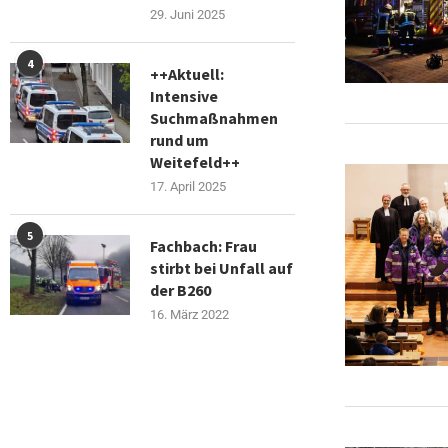
29. Juni 2025
4
++Aktuell:
Intensive
Suchmaßnahmen
rund um
Weitefeld++
17. April 2025
5
Fachbach: Frau
stirbt bei Unfall auf
der B260
16. März 2022