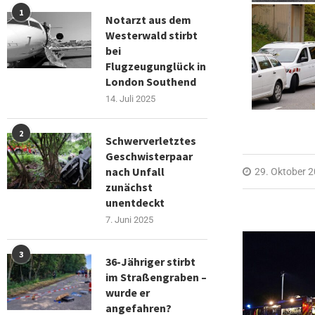
1
Notarzt aus dem
Westerwald stirbt
bei
Flugzeugunglück in
London Southend
14. Juli 2025
2
Schwerverletztes
Geschwisterpaar
nach Unfall
29. Oktober 
zunächst
unentdeckt
7. Juni 2025
3
36-Jähriger stirbt
im Straßengraben –
wurde er
angefahren?