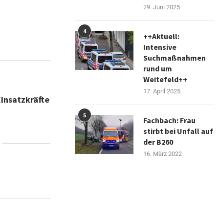
29. Juni 2025
4
++Aktuell:
Intensive
Suchmaßnahmen
rund um
Weitefeld++
17. April 2025
Einsatzkräfte
5
Fachbach: Frau
stirbt bei Unfall auf
der B260
16. März 2022