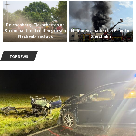
Reichenberg: Flexarbeiten an
Strommast lösten den großen
Millionenschaden bei Brand in
Flächenbrand aus
Siershahn
TOPNEWS