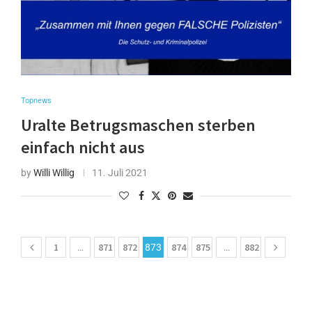
Topnews
Uralte Betrugsmaschen sterben
einfach nicht aus
by
Willi Willig
11. Juli 2021
1
871
872
874
875
882
…
873
…