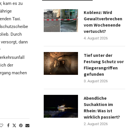
r, kam es zu
jährige
Koblenz: Wird
Gewaltverbrechen
enden Taxi.
vom Wochenende
dschutzscheibe
vertuscht?
blieb. Durch
4. August 2026
 versorgt, dann
r
Tief unter der
Verkehrsunfall
Festung Schutz vor
ich der
Fliegerangriffen
hergang machen
gefunden
3. August 2026
Abendliche
Suchaktion im
Rhein: Was ist
wirklich passiert?
2. August 2026