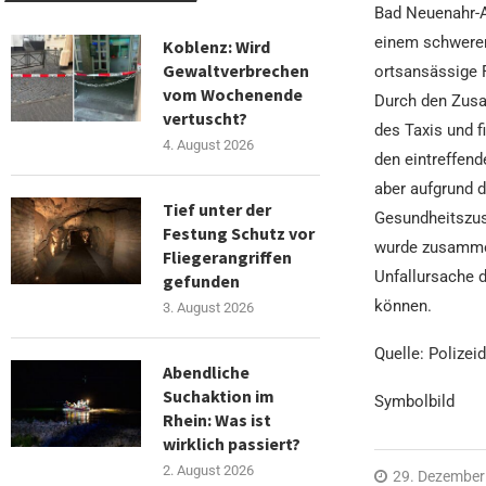
Bad Neuenahr-Ah
einem schweren 
Koblenz: Wird
Gewaltverbrechen
ortsansässige 
vom Wochenende
Durch den Zusa
vertuscht?
des Taxis und f
4. August 2026
den eintreffend
aber aufgrund d
Tief unter der
Gesundheitszust
Festung Schutz vor
wurde zusammen
Fliegerangriffen
Unfallursache 
gefunden
können.
3. August 2026
Quelle: Polizei
Abendliche
Suchaktion im
Symbolbild
Rhein: Was ist
wirklich passiert?
2. August 2026
29. Dezember