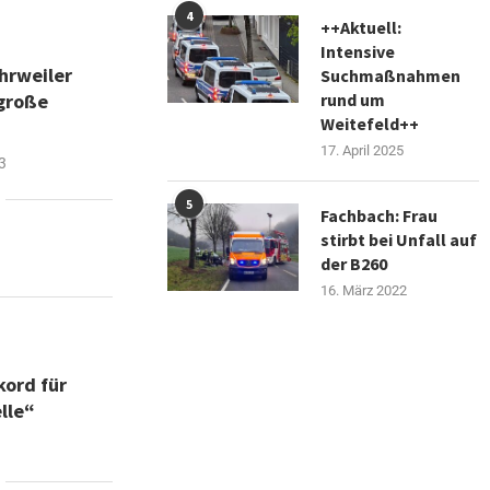
4
++Aktuell:
Intensive
hrweiler
Suchmaßnahmen
 große
rund um
Weitefeld++
17. April 2025
3
5
Fachbach: Frau
stirbt bei Unfall auf
der B260
16. März 2022
kord für
lle“