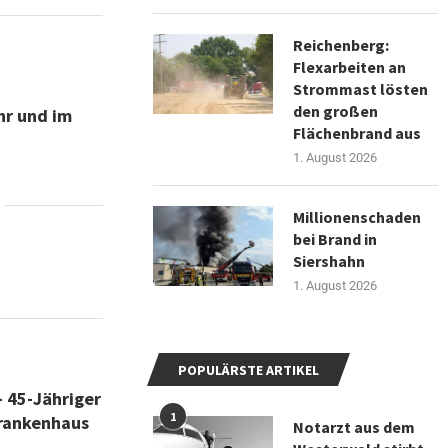
Reichenberg:
Flexarbeiten an
Strommast lösten
den großen
hr und im
Flächenbrand aus
1. August 2026
Millionenschaden
bei Brand in
Siershahn
1. August 2026
POPULÄRSTE ARTIKEL
 45-Jähriger
1
Krankenhaus
Notarzt aus dem