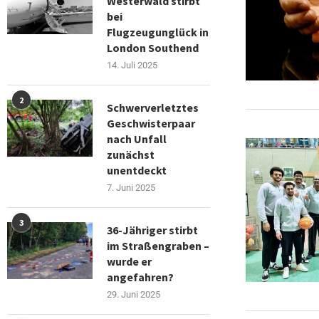
Westerwald stirbt
bei
Flugzeugunglück in
London Southend
14. Juli 2025
2
Schwerverletztes
Geschwisterpaar
nach Unfall
zunächst
unentdeckt
7. Juni 2025
3
36-Jähriger stirbt
im Straßengraben –
wurde er
angefahren?
29. Juni 2025