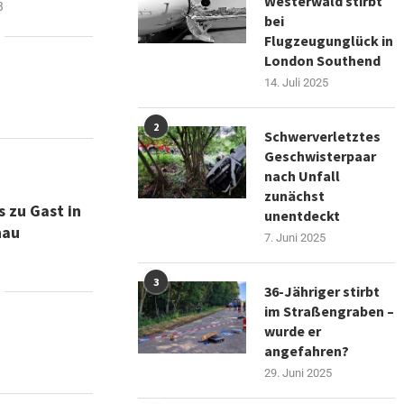
Westerwald stirbt
3
bei
Flugzeugunglück in
London Southend
14. Juli 2025
2
Schwerverletztes
Geschwisterpaar
nach Unfall
zunächst
s zu Gast in
unentdeckt
enau
7. Juni 2025
3
36-Jähriger stirbt
im Straßengraben –
wurde er
angefahren?
29. Juni 2025