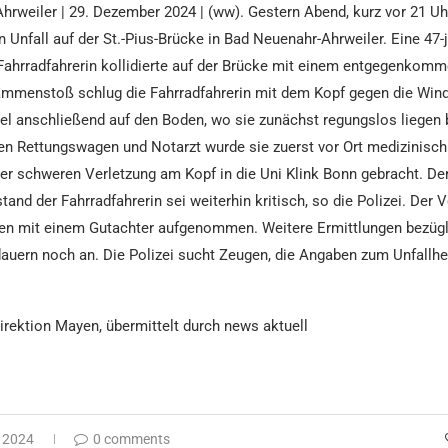
rweiler | 29. Dezember 2024 | (ww). Gestern Abend, kurz vor 21 Uh
Unfall auf der St.-Pius-Brücke in Bad Neuenahr-Ahrweiler. Eine 47-
Fahrradfahrerin kollidierte auf der Brücke mit einem entgegenkomm
mmenstoß schlug die Fahrradfahrerin mit dem Kopf gegen die Win
iel anschließend auf den Boden, wo sie zunächst regungslos liegen 
en Rettungswagen und Notarzt wurde sie zuerst vor Ort medizinisch
er schweren Verletzung am Kopf in die Uni Klink Bonn gebracht. De
and der Fahrradfahrerin sei weiterhin kritisch, so die Polizei. Der 
 mit einem Gutachter aufgenommen. Weitere Ermittlungen bezügl
dauern noch an. Die Polizei sucht Zeugen, die Angaben zum Unfall
direktion Mayen, übermittelt durch news aktuell
 2024
0 comments