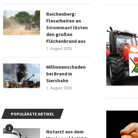
Reichenberg:
Flexarbeiten an
Strommast lösten
den großen
Flächenbrand aus
1. August 2026
Millionenschaden
bei Brand in
Siershahn
1. August 2026
POPULÄRSTE ARTIKEL
1
Notarzt aus dem