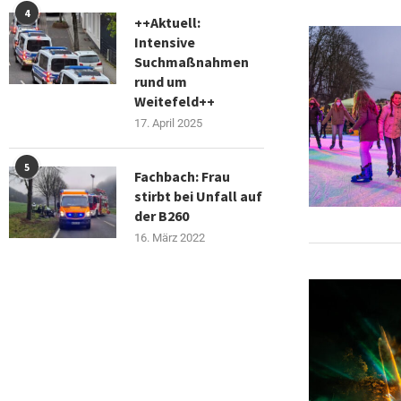
4
++Aktuell:
Intensive
Suchmaßnahmen
rund um
Weitefeld++
17. April 2025
5
Fachbach: Frau
stirbt bei Unfall auf
der B260
16. März 2022