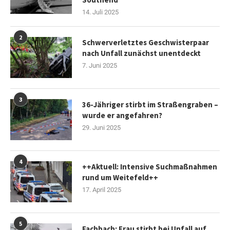
14. Juli 2025
2
Schwerverletztes Geschwisterpaar
nach Unfall zunächst unentdeckt
7. Juni 2025
3
36-Jähriger stirbt im Straßengraben –
wurde er angefahren?
29. Juni 2025
4
++Aktuell: Intensive Suchmaßnahmen
rund um Weitefeld++
17. April 2025
5
Fachbach: Frau stirbt bei Unfall auf