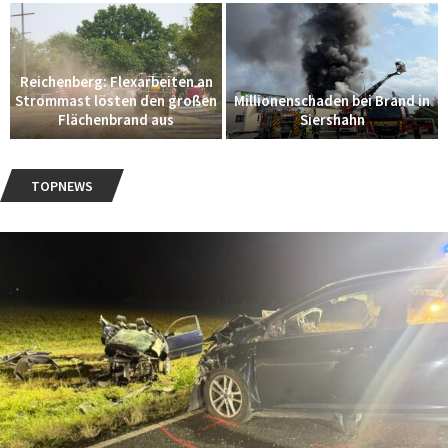
Reichenberg: Flexarbeiten an
Strommast lösten den großen
Millionenschaden bei Brand in
Flächenbrand aus
Siershahn
TOPNEWS