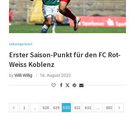
Unkategorisiert
Erster Saison-Punkt für den FC Rot-
Weiss Koblenz
by
Willi Willig
16. August 2022
1
628
629
631
632
882
…
630
…